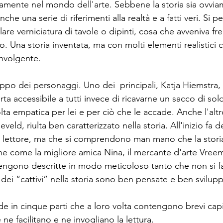
amente nel mondo dell'arte. Sebbene la storia sia ovvia
che una serie di riferimenti alla realtà e a fatti veri. Si pe
lare verniciatura di tavole o dipinti, cosa che avveniva 
lo. Una storia inventata, ma con molti elementi realistici
nvolgente.
ppo dei personaggi. Uno dei  principali, Katja Hiemstra,
ta accessibile a tutti invece di ricavarne un sacco di soldi
lta empatica per lei e per ciò che le accade. Anche l'al
veld, riulta ben caratterizzato nella storia. All'inizio fa de
il lettore, ma che si comprendono man mano che la stori
ne come la migliore amica Nina, il mercante d'arte Vreem
engono descritte in modo meticoloso tanto che non si fa
 dei “cattivi” nella storia sono ben pensate e ben svilupp
de in cinque parti che a loro volta contengono brevi cap
ne facilitano e ne invogliano la lettura.