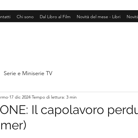
ntatti
Chi sono
Dal Libro al Film
Novità del mese - Libri
Novit
Serie e Miniserie TV
hermo
17 dic 2024
Tempo di lettura: 3 min
NE: Il capolavoro perd
ömer)