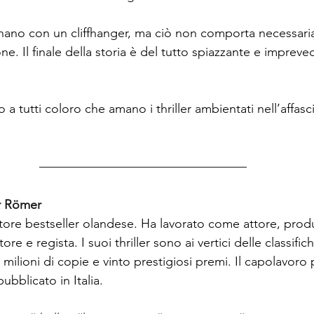
minano con un cliffhanger, ma ciò non comporta necessar
e. Il finale della storia è del tutto spiazzante e impreved
o a tutti coloro che amano i thriller ambientati nell’affa
 
Römer
tore bestseller olandese. Ha lavorato come attore, prod
ore e regista. I suoi thriller sono ai vertici delle classific
lioni di copie e vinto prestigiosi premi. Il capolavoro p
bblicato in Italia.