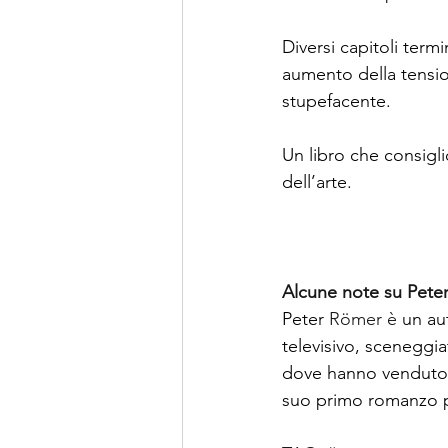
Diversi capitoli ter
aumento della tension
stupefacente.
Un libro che consigli
dell’arte.
Alcune note su Peter
Peter 
Römer è
 un au
televisivo, sceneggiat
dove hanno venduto mi
suo primo romanzo pu