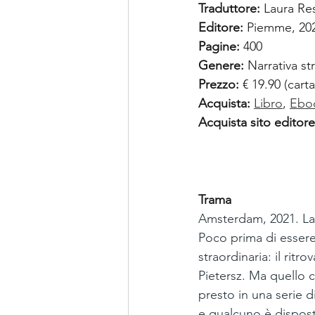
Traduttore:
 Laura Re
Editore: 
Piemme, 20
Pagine:
 400
Genere: 
Narrativa str
Prezzo:
 € 19.90 (cart
Acquista:
Libro
, 
Ebo
Acquista sito editore
Trama
Amsterdam, 2021. La 
Poco prima di essere
straordinaria: il ritr
Pietersz. Ma quello c
presto in una serie 
e qualcuno è dispost