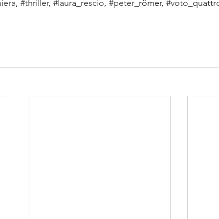
niera
, 
#thriller
, 
#laura_rescio
, 
#peter_
römer
, 
#voto_quatt