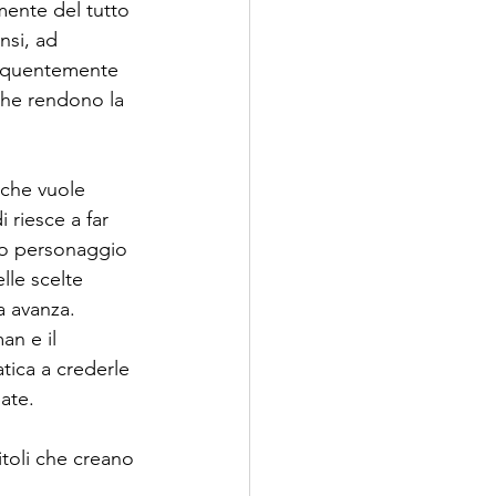
mente del tutto 
nsi, ad 
frequentemente 
 che rendono la 
 che vuole 
 riesce a far 
tro personaggio 
lle scelte 
a avanza. 
an e il 
tica a crederle 
ate.
itoli che creano 