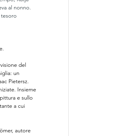
eva al nonno. 
l tesoro 
e.
rvisione del 
glia: un 
ac Pietersz. 
iziate. Insieme 
pittura e sullo 
ante a cui 
Römer, autore 