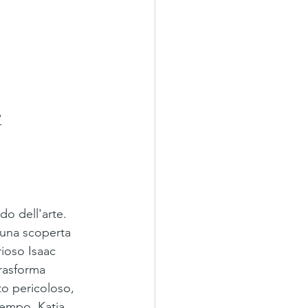
/
o dell'arte. 
 una scoperta 
rioso Isaac 
trasforma 
to pericoloso, 
tempo, Katja 