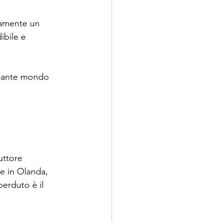
iamente un 
ibile e 
sciante mondo 
uttore 
he in Olanda, 
erduto è il 