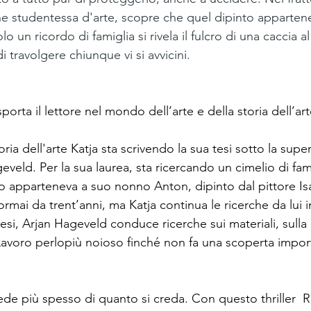
e studentessa d'arte, scopre che quel dipinto apparten
lo un ricordo di famiglia si rivela il fulcro di una caccia a
i travolgere chiunque vi si avvicini.
rta il lettore nel mondo dell’arte e della storia dell’art
ria dell'arte Katja sta scrivendo la sua tesi sotto la supe
veld. Per la sua laurea, sta ricercando un cimelio di fami
 apparteneva a suo nonno Anton, dipinto dal pittore Isa
ai da trent’anni, ma Katja continua le ricerche da lui in
tesi, Arjan Hageveld conduce ricerche sui materiali, sulla 
Lavoro perlopiù noioso finché non fa una scoperta import
ede più spesso di quanto si creda. Con questo thriller  