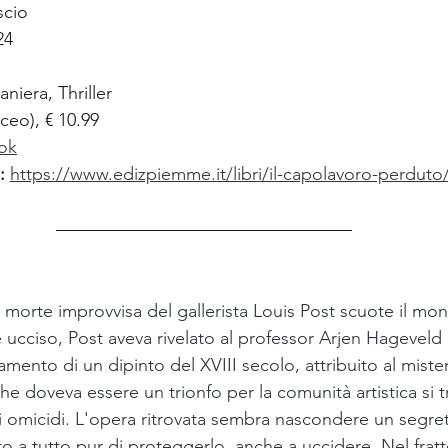
scio
24
aniera, Thriller
aceo), € 10.99
ok
: 
https://www.edizpiemme.it/libri/il-capolavoro-perduto
morte improvvisa del gallerista Louis Post scuote il mond
 ucciso, Post aveva rivelato al professor Arjen Hageveld
ovamento di un dipinto del XVIII secolo, attribuito al miste
he doveva essere un trionfo per la comunità artistica si 
di omicidi. L'opera ritrovata sembra nascondere un segre
o a tutto pur di proteggerlo, anche a uccidere. Nel frat