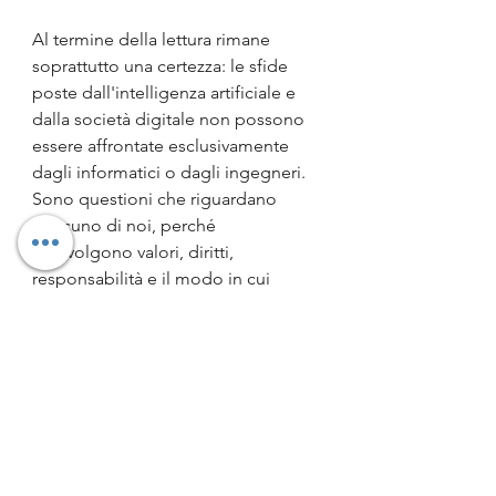
Al termine della lettura rimane 
soprattutto una certezza: le sfide 
poste dall'intelligenza artificiale e 
dalla società digitale non possono 
essere affrontate esclusivamente 
dagli informatici o dagli ingegneri. 
Sono questioni che riguardano 
ciascuno di noi, perché 
coinvolgono valori, diritti, 
responsabilità e il modo in cui 
immaginiamo il futuro delle nostre 
comunità. 
Il nodo etico
 ci ricorda 
che ogni innovazione tecnologica è, 
prima ancora, una scelta culturale e 
morale.
È un libro che non offre risposte 
semplici, ma insegna a porre le 