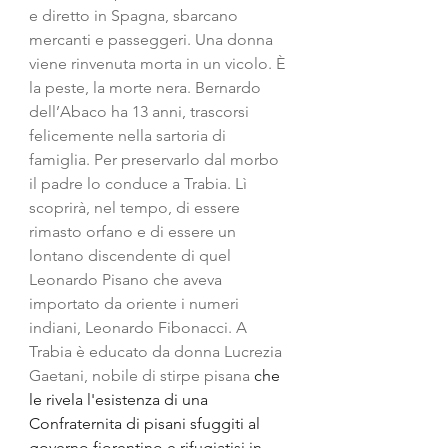
e diretto in Spagna, sbarcano 
mercanti e passeggeri. Una donna 
viene rinvenuta morta in un vicolo. È 
la peste, la morte nera. Bernardo 
dell’Abaco ha 13 anni, trascorsi 
felicemente nella sartoria di 
famiglia. Per preservarlo dal morbo 
il padre lo conduce a Trabia. Lì 
scoprirà, nel tempo, di essere 
rimasto orfano e di essere un 
lontano discendente di quel 
Leonardo Pisano che aveva 
importato da oriente i numeri 
indiani, Leonardo Fibonacci. A 
Trabia è educato da donna Lucrezia 
Gaetani, nobile di stirpe pisana 
che 
le rivela l'esistenza di una 
Confraternita di pisani sfuggiti al 
governo fiorentino e rifugiatisi in 