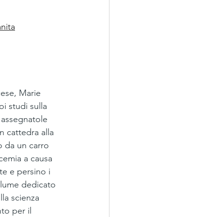
nita
cese, Marie 
i studi sulla 
o assegnatole 
n cattedra alla 
o da un carro 
ucemia a causa 
te e persino i 
olume dedicato 
la scienza 
to per il 