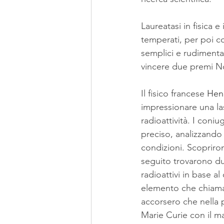
Laureatasi in fisica 
temperati, per poi co
semplici e rudimental
vincere due premi N
Il fisico francese 
Hen
impressionare una las
radioattività. I coni
preciso, analizzando 
condizioni. Scopriron
seguito trovarono due
radioattivi in base 
elemento che chiam
accorsero che nella p
Marie Curie con il ma