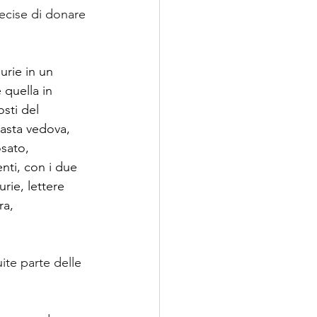
cise di donare 
urie in un 
 quella in 
sti del 
masta vedova, 
sato, 
nti, con i due 
rie, lettere 
ra, 
ite parte delle 