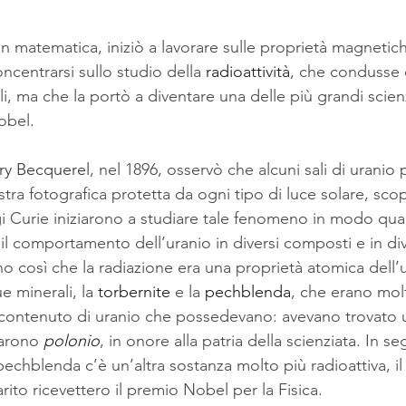
e in matematica, iniziò a lavorare sulle proprietà magnetich
ncentrarsi sullo studio della 
radioattività
, che condusse 
i, ma che la portò a diventare una delle più grandi scienz
obel.
ry Becquerel
, nel 1896, osservò che alcuni sali di uranio
tra fotografica protetta da ogni tipo di luce solare, sco
ugi Curie iniziarono a studiare tale fenomeno in modo quan
il comportamento dell’uranio in diversi composti e in di
o così che la radiazione era una proprietà atomica dell’u
 minerali, la 
torbernite
e la 
pechblenda
, che erano mol
al contenuto di uranio che possedevano: avevano trovato
arono 
polonio
, in onore alla patria della scienziata. In seg
echblenda c’è un’altra sostanza molto più radioattiva, il
rito ricevettero il premio Nobel per la Fisica.