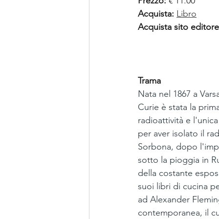
Prezzo:
 € 11.00 
Acquista: 
Libro
Acquista sito editore
Trama
Nata nel 1867 a Varsa
Curie è stata la prim
radioattività e l'uni
per aver isolato il ra
Sorbona, dopo l'impr
sotto la pioggia in R
della costante esposi
suoi libri di cucina
ad Alexander Fleming,
contemporanea, il cui