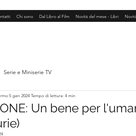
ntatti
Chi sono
Dal Libro al Film
Novità del mese - Libri
Novit
Serie e Miniserie TV
hermo
5 gen 2024
Tempo di lettura: 4 min
NE: Un bene per l'uman
rie)
24