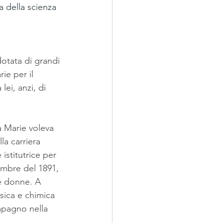
 della scienza 
otata di grandi 
ie per il 
ei, anzi, di 
 Marie voleva 
a carriera 
istitutrice per 
vembre del 1891, 
le donne. A 
isica e chimica 
mpagno nella 