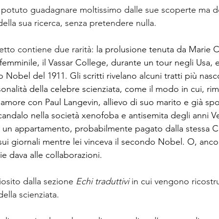
 potuto guadagnare moltissimo dalle sue scoperte ma de
i della sua ricerca, senza pretendere nulla.
tto contiene due rarità: 
la prolusione tenuta da Marie C
emminile, il Vassar College, durante un tour negli Usa, e
Nobel del 1911. Gli scritti rivelano alcuni tratti più nasco
onalità della celebre scienziata, come il modo in cui, ri
d’amore con Paul Langevin, allievo di suo marito e già spo
andalo nella società xenofoba e antisemita degli anni Ve
to un appartamento, probabilmente pagato dalla stessa Cu
ui giornali mentre lei vinceva il secondo Nobel. O, anco
e dava alle collaborazioni.
ziosito dalla sezione 
Echi traduttivi 
in cui vengono ricostru
ella scienziata.