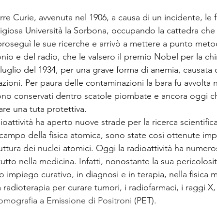
re Curie, avvenuta nel 1906, a causa di un incidente, le 
igiosa Università la Sorbona, occupando la cattedra che 
proseguì le sue ricerche e arrivò a mettere a punto meto
nio e del radio, che le valsero il premio Nobel per la ch
 luglio del 1934, per una grave forma di anemia, causata 
azioni. Per paura delle contaminazioni la bara fu avvolta
 sono conservati dentro scatole piombate e ancora oggi ch
are una tuta protettiva.
ioattività ha aperto nuove strade per la ricerca scientific
 campo della fisica atomica, sono state così ottenute imp
ruttura dei nuclei atomici. Oggi la radioattività ha numero
utto nella medicina. Infatti, nonostante la sua pericolosit
o impiego curativo, in diagnosi e in terapia, nella fisica 
 radioterapia per curare tumori, i radiofarmaci, i raggi X,
omografia a Emissione di Positroni
 (PET).