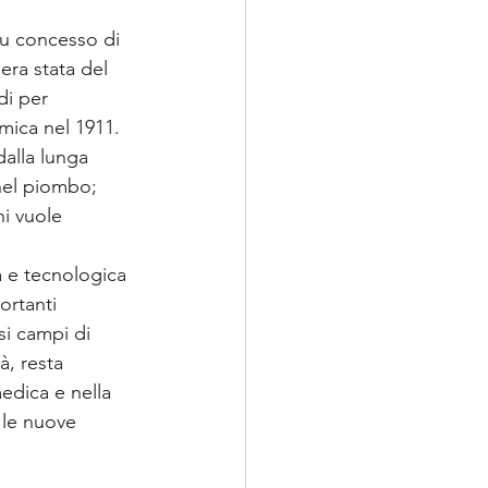
fu concesso di 
era stata del 
di per 
imica nel 1911.
dalla lunga 
 nel piombo; 
i vuole 
a e tecnologica 
ortanti 
si campi di 
à, resta 
medica e nella 
 le nuove 