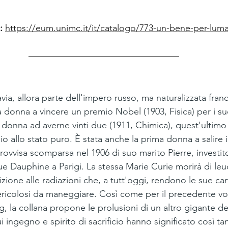
:
https://eum.unimc.it/it/catalogo/773-un-bene-per-luma
via, allora parte dell'impero russo, ma naturalizzata fran
a donna a vincere un premio Nobel (1903, Fisica) per i suo
ca donna ad averne vinti due (1911, Chimica), quest'ultim
dio allo stato puro. È stata anche la prima donna a salire i
ovvisa scomparsa nel 1906 di suo marito Pierre, investit
ue Dauphine a Parigi. La stessa Marie Curie morirà di le
zione alle radiazioni che, a tutt'oggi, rendono le sue car
 pericolosi da maneggiare. Così come per il precedente v
 la collana propone le prolusioni di un altro gigante del
 ingegno e spirito di sacrificio hanno significato così tan