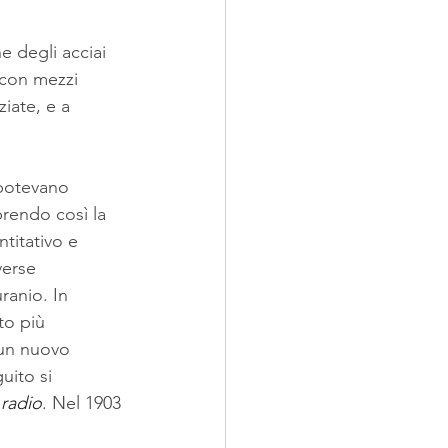
e degli acciai 
con mezzi 
iate, e a 
 potevano 
prendo così la 
titativo e 
verse 
ranio. In 
to più 
 un nuovo 
uito si 
 
radio
. Nel 1903 