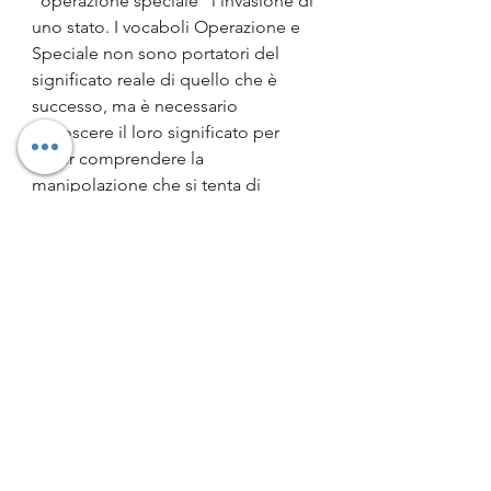
“operazione speciale” l’invasione di 
uno stato. I vocaboli Operazione e 
Speciale non sono portatori del 
significato reale di quello che è 
successo, ma è necessario 
conoscere il loro significato per 
poter comprendere la 
manipolazione che si tenta di 
attuare.
L'autore, quindi, attraverso la 
filologia, si fa portatore di due 
lezioni fondamentali: la prima è che 
bisogna conoscere le parole ed 
usarle con coscienza; la seconda è 
che le parole sono un mezzo di 
estrema potenza che, se usate bene, 
possono addirittura fermare le 
guerre. 