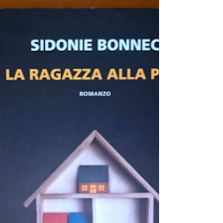
Dietro un grande cancello nero, in un La
fantascienza, quando è scritta da autori
capaci di guardare oltre i confini del genere,
smette di essere soltanto un racconto di
astronavi, pianeti lontani o tecnologie
futuristiche. Diventa uno strumento per
interrogarsi su ciò che significa essere
umani, sul tempo, sull'amore, sulla memoria
e sul nostro posto nell'universo. Odissea
stellare di Kim Bo-young appartiene proprio
a questa categoria di libri: un'opera che
utilizza il lingu