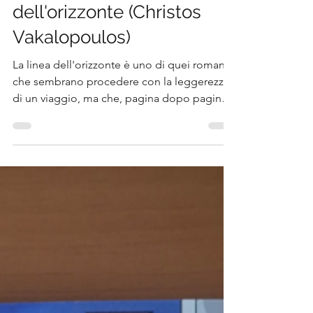
Dalla carta allo schermo
3 giorni fa
Tempo di lettura: 4 min
RECENSIONE: La linea
dell'orizzonte (Christos
Vakalopoulos)
La linea dell'orizzonte è uno di quei romanzi
che sembrano procedere con la leggerezza
di un viaggio, ma che, pagina dopo pagina,
rivelano una riflessione sempre più profonda
sul rapporto tra l'individuo e il mondo che lo
circonda. Christos Vakalopoulos costruisce
una storia che ha il sapore della malinconia,