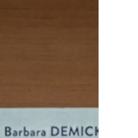
2026, un thriller storico che costruisce la
propria tensione intorno al fascino dei
manoscritti, degli enigmi e di quelle verità
che sembrano destinate a rimanere
nascoste.