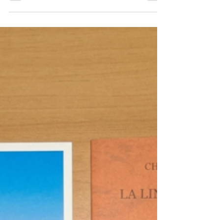
Demick)
Al termine della lettura di Nulla da invidiare
si ha la sensazione di aver conosciuto delle
persone, prima ancora di aver imparato
qualcosa sulla Corea del Nord. È
probabilmente questo il più grande merito
del libro di Barbara Demick: trasformare un
Paese spesso percepito come lontano,
enigmatico e quasi irreale in un insieme di
volti, voci e storie che parlano di bisogni
universali. Fame, amore, paura, speranza,
senso di appartenenza e desiderio di libertà
diventano il filo