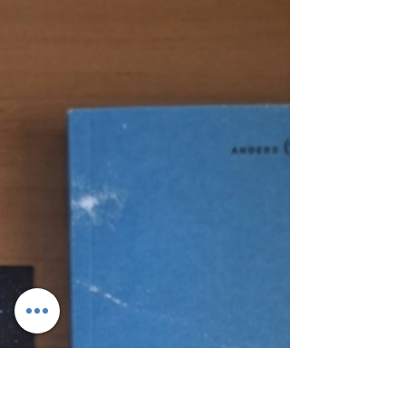
4 giorni fa
Tempo di lettura: 4 min
RECENSIONE: La ragazza
alla pari (Sidonie Bonnec)
Dietro un grande cancello nero, in un
elegante quartiere londinese, sembra
nascondersi tutto ciò che una ragazza di
diciassette anni potrebbe desiderare: una
casa sontuosa, una famiglia benestante e la
possibilità di lasciarsi alle spalle una vita fatta
di sacrifici. È proprio con questo sogno che
Emmylou arriva dall'amata e difficile
Bretagna a Hidden Grove, convinta che
l'esperienza come ragazza alla pari possa
rappresentare l'inizio di un futuro diverso.
Ma Sidonie Bonnec