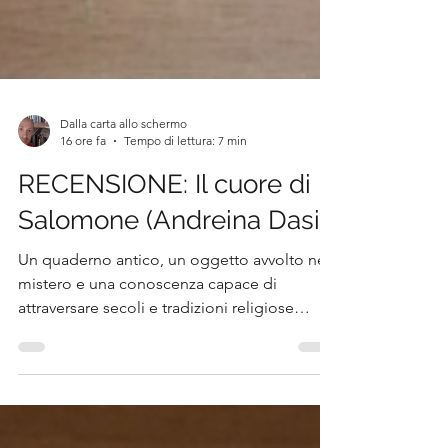
Dalla carta allo schermo
16 ore fa
Tempo di lettura: 7 min
RECENSIONE: Il cuore di
Salomone (Andreina Dasi)
Un quaderno antico, un oggetto avvolto nel
mistero e una conoscenza capace di
attraversare secoli e tradizioni religiose
diverse. È questo il punto di partenza de Il
cuore di Salomone, romanzo d'esordio di
Andreina Dasi pubblicato da Lindau nel