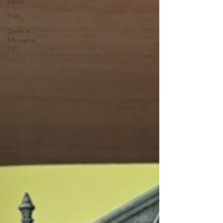
Libro
Film
Serie e
Miniserie
TV