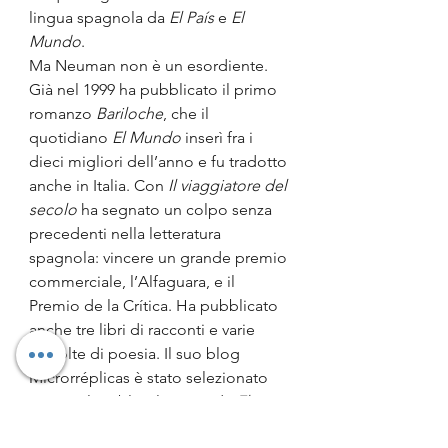
lingua spagnola da 
El País
 e 
El 
Mundo
.
Ma Neuman non è un esordiente. 
Già nel 1999 ha pubblicato il primo 
romanzo 
Bariloche
, che il 
quotidiano 
El Mundo
 inserì fra i 
dieci migliori dell’anno e fu tradotto 
anche in Italia. Con 
Il viaggiatore del 
secolo
 ha segnato un colpo senza 
precedenti nella letteratura 
spagnola: vincere un grande premio 
commerciale, l’Alfaguara, e il 
Premio de la Crítica. Ha pubblicato 
anche tre libri di racconti e varie 
raccolte di poesia. Il suo blog 
Microrréplicas è stato selezionato 
tra i migliori blog letterari da 
El 
Cultural
. È stato tra gli autori scelti 