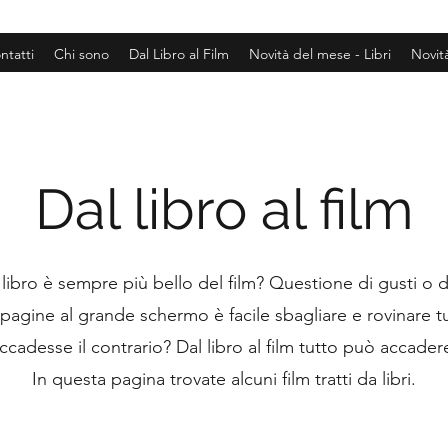
ntatti
Chi sono
Dal Libro al Film
Novità del mese - Libri
Novit
Dal libro al film
l libro è sempre più bello del film? Questione di gusti o 
 pagine al grande schermo è facile sbagliare e rovinare t
ccadesse il contrario? Dal libro al film tutto può accader
In questa pagina trovate alcuni film tratti da libri.