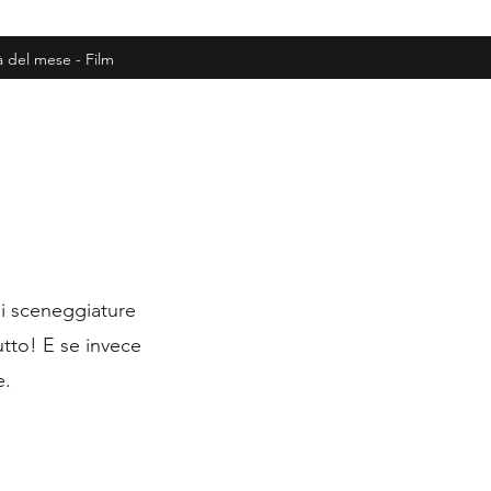
à del mese - Film
di sceneggiature
utto! E se invece
e.