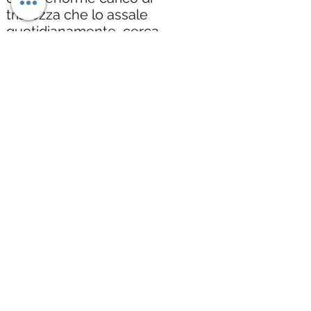
tristezza che lo assale
quotidianamente, cerca
rifugio nell'oblio delle droghe
e dell'alcool, brevi intervalli
dall'angoscia della vita.
Questo abbandonarsi alle
sostanze stupefacenti e
soprattutto ai superalcolici, ha
fatto allontanare Marco dalle
persone che gli stanno a
cuore, la famiglia, gli amici, la
fidanzata, che temono molto
per la sua vita, convinti che si
stia autodistruggendo fino al
punto di non ritorno. Il padre,
l'unico genitore che gli è
rimasto dopo la morte della
madre, tenta di stargli vicino,