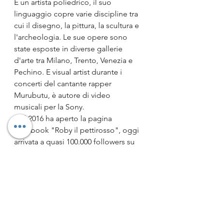
È un artista poliedrico, il suo 
linguaggio copre varie discipline tra 
cui il disegno, la pittura, la scultura e 
l'archeologia. Le sue opere sono 
state esposte in diverse gallerie 
d'arte tra Milano, Trento, Venezia e 
Pechino. E visual artist durante i 
concerti del cantante rapper 
Murubutu, è autore di video 
musicali per la Sony.
Nel 2016 ha aperto la pagina 
Facebook "Roby il pettirosso", oggi 
arrivata a quasi 100.000 followers su 
Facebook e 44.000 su Instagram. 
Qualche mese dopo apre una 
seconda pagina Facebook, "Vincent 
van Love", 87.000 followers su 
Facebook e 15.000 su Instagram, 
dove illustra le lettere del pittore al 