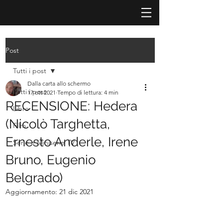
Post
Tutti i post
Dalla carta allo schermo
Tutti i post
17 ott 2021
Tempo di lettura: 4 min
RECENSIONE: Hedera
Libro
(Nicolò Targhetta,
Film
Ernesto Anderle, Irene
Serie e Miniserie TV
Bruno, Eugenio
Belgrado)
Aggiornamento:
21 dic 2021