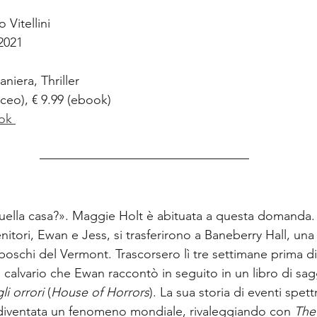
 Vitellini
2021
aniera, Thriller
aceo), € 9.99 (ebook)  
ok
uella casa?». Maggie Holt è abituata a questa domanda.
genitori, Ewan e Jess, si trasferirono a Baneberry Hall, una
 boschi del Vermont. Trascorsero lì tre settimane prima di
 calvario che Ewan raccontò in seguito in un libro di sagg
li orrori
 (
House of Horrors
). La sua storia di eventi spettr
è diventata un fenomeno mondiale, rivaleggiando con 
The 