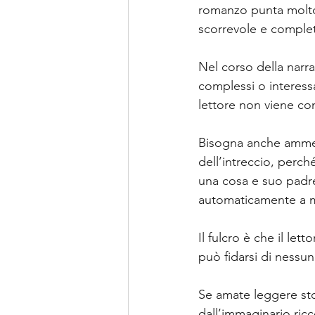
romanzo punta molto s
scorrevole e complet
Nel corso della narr
complessi o interess
lettore non viene co
Bisogna anche ammett
dell’intreccio, perch
una cosa e suo padre
automaticamente a m
Il fulcro è che il le
può fidarsi di nessu
Se amate leggere stor
dall’immaginario ricc