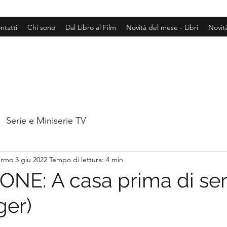
ntatti
Chi sono
Dal Libro al Film
Novità del mese - Libri
Novit
Serie e Miniserie TV
hermo
3 giu 2022
Tempo di lettura: 4 min
NE: A casa prima di se
ger)