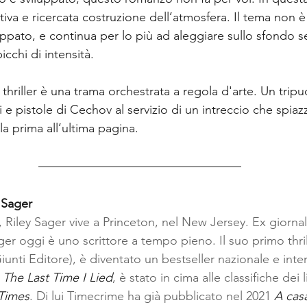
ativa e ricercata costruzione dell’atmosfera. Il tema non è
ppato, e continua per lo più ad aleggiare sullo sfondo se
cchi di intensità.
thriller è una trama orchestrata a regola d'arte. Un tripu
ni e pistole di Cechov al servizio di un intreccio che spiaz
lla prima all’ultima pagina.
 Sager
 Riley Sager vive a Princeton, nel New Jersey. Ex giornali
er oggi è uno scrittore a tempo pieno. Il suo primo thrill
Giunti Editore), è diventato un bestseller nazionale e inter
 
The Last Time I Lied
, è stato in cima alle classifiche dei 
Times
. Di lui Timecrime ha già pubblicato nel 2021 
A casa