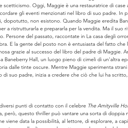
 e scetticismo. Oggi, Maggie è una restauratrice di case 
cordare gli eventi menzionati nel libro di suo padre. In 
mi, dopotutto, non esistono. Quando Maggie eredita Bane
er a ristrutturarla e prepararla per la vendita. Ma il suo r
so. Persone del passato, raccontate in La casa degli orrori
a. E la gente del posto non è entusiasta del fatto che l
amosa grazie al successo del libro del padre di Maggie. A
sa Baneberry Hall, un luogo pieno di cimeli di un'altra e
ria dalle tinte oscure. Mentre Maggie sperimenta strani e
o di suo padre, inizia a credere che ciò che lui ha scritto,
versi punti di contatto con il celebre 
The Amityville Ho
, però, questo thriller può vantare una sorta di doppia n
 viene data la possibilità, al lettore, di esplorare, a capito