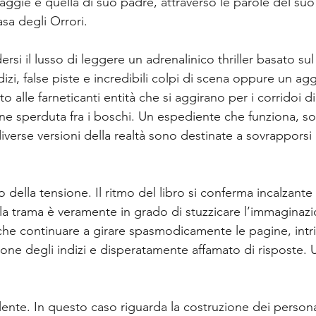
aggie e quella di suo padre, attraverso le parole del suo
asa degli Orrori. 
rsi il lusso di leggere un adrenalinico thriller basato sul
izi, false piste e incredibili colpi di scena oppure un ag
o alle farneticanti entità che si aggirano per i corridoi d
ne sperduta fra i boschi. Un espediente che funziona, so
verse versioni della realtà sono destinate a sovrapporsi
 della tensione. Il ritmo del libro si conferma incalzante 
la trama è veramente in grado di stuzzicare l’immaginazion
 che continuare a girare spasmodicamente le pagine, intr
ione degli indizi e disperatamente affamato di risposte.
ente. In questo caso riguarda la costruzione dei personag