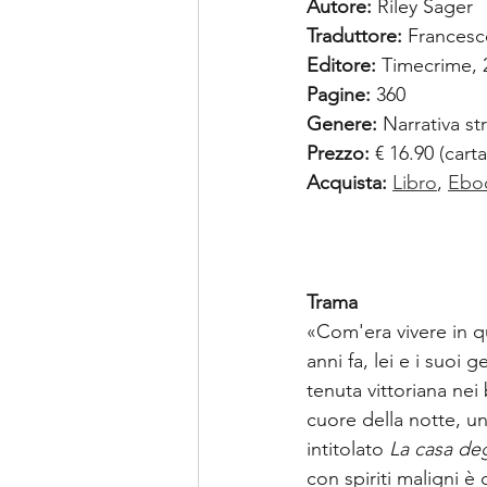
Autore:
 Riley Sager
Traduttore:
 Francesco
Editore:
 Timecrime, 
Pagine:
 360
Genere:
 Narrativa str
Prezzo:
 € 16.90 (cart
Acquista:
Libro
, 
Ebo
Trama
«Com'era vivere in q
anni fa, lei e i suoi 
tenuta vittoriana nei
cuore della notte, un
intitolato 
La casa deg
con spiriti maligni 