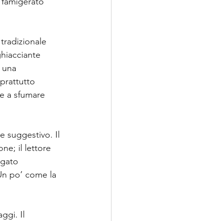
 famigerato 
 tradizionale 
ghiacciante 
i una 
prattutto 
 e a sfumare 
e suggestivo. Il 
e; il lettore 
igato 
 Un po’ come la 
gi. Il 