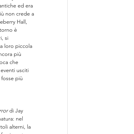
antiche ed era 
più non crede a 
berry Hall, 
itorno è 
, si 
a loro piccola 
ncora più 
poca che 
venti usciti 
 fosse più 
rror
 di Jay 
atura: nel 
li alterni, la 