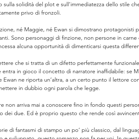
ulla solidità del plot e sull’immediatezza dello stile che 
amente privo di fronzoli.
azione, né Maggie, né Ewan si dimostrano protagonisti p
anti. Sono personaggi di finzione, non persone in carne e
ncessa alcuna opportunità di dimenticarsi questa differen
ere che si tratta di un difetto perfettamente funzionale 
é entra in gioco il concetto di narratore inaffidabile: se
 Ewan ne riporta un’altra, a un certo punto il lettore co
ettere in dubbio ogni parola che legge.
ttore non arriva mai a conoscere fino in fondo questi perso
no dei due. Ed è proprio questo che rende così avvincente
ie di fantasmi di stampo un po’ più classico, dal linguag
o e sviluppato, questo romanzo non fa per voi. In questa s