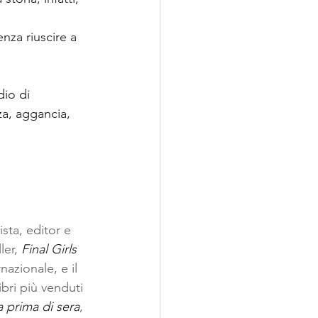
 
nza riuscire a 
dio di 
za, aggancia, 
sta, editor e 
er, 
Final Girls 
nazionale, e il 
libri più venduti 
 prima di sera
, 