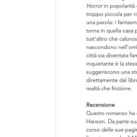
Horror
 in popolarità
troppo piccola per ri
una parola: i fantas
torna in quella casa p
tutt'altro che caloro
nascondono nell'ombr
città sia diventata f
inquietante è la stes
suggeriscono una sto
direttamente dal libr
realtà che finzione.
Recensione
Questo romanzo ha di
Hanson. Da parte sua
corso delle sue pagine