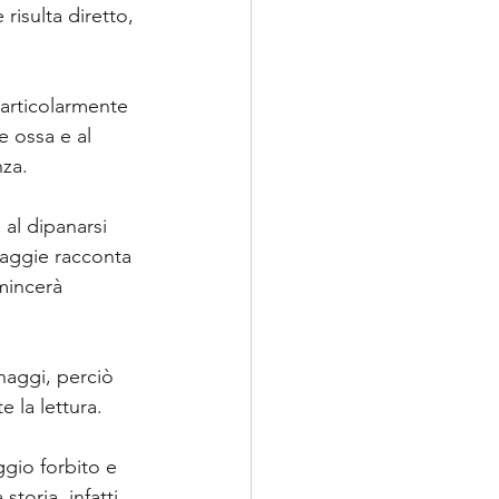
risulta diretto, 
articolarmente 
 ossa e al 
za. 
al dipanarsi 
 Maggie racconta 
mincerà 
naggi, perciò 
 la lettura.
gio forbito e 
toria, infatti, 