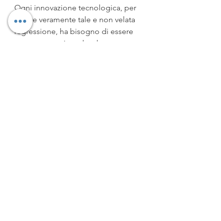
Ogni innovazione tecnologica, per 
essere veramente tale e non velata 
regressione, ha bisogno di essere 
supportata, prima che da una 
“rivoluzione mentale”, da 
infrastrutture quali le 
decisioni 
politiche, le norme precise 
che 
disciplinano usi e comportamenti. 
Solo così si possono cogliere in 
sicurezza e consapevolezza le virtù 
del progresso tecnologico. 
L’esempio del monopattino, in Italia 
diffusosi durante la pandemia, è 
emblematico: l’agevolissimo 
servizio del noleggio per 
abbonamento, gli indiscutibili 
vantaggi per chi si sposta in città 
sono stati assolutamente appetibili 
per giovani e meno giovani, ma gli 