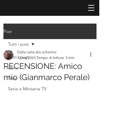
Post
Tutti i post
Dalla carta allo schermo
Tutti i post
12 lug 2023
Tempo di lettura: 3 min
RECENSIONE: Amico
Libro
mio (Gianmarco Perale)
Film
Serie e Miniserie TV