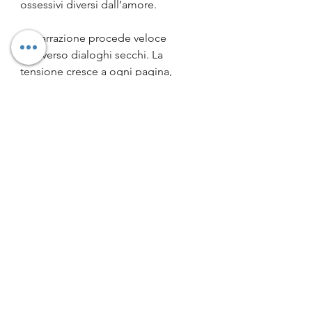
ossessivi diversi dall’amore. 
La narrazione procede veloce 
attraverso dialoghi secchi. La 
tensione cresce a ogni pagina, 
mentre la sottile linea tra le buone e 
le cattive azioni sbiadisce man mano 
che si procede verso la fine. 
Consiglio questa storia  a chi cerca 
un romanzo magnetico che chiama 
in causa una parte adolescenziale di 
noi che non si è mai assopita.
Alcune note su Gianmarco Perale
Gianmarco Perale vive fra Milano e 
Venezia. Ha frequentato la scuola di 