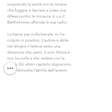
scoprendo la verità non le rimane 
che fuggire e lasciare a Jules una 
difesa contro le minacce in cui il 
Bartholomev affonda le sue radici.
La trama, per nulla banale, mi ha 
colpito in positivo. L’autore è abile 
nel dirigire il lettore verso una 
direzione che, però, è solo fittizia e 
non ha nulla a che vedere con la 
verità. Gli ultimi capitolo stupiscono 
e ciò dimostra l’abilità dell’autore.
Questo un romanzo ricco di 
mistero, inquietante e 
claustrofobico che, nonostante mi 
abbia lasciato con qualche punto 
interrogativo, mi ha fatto scoprire un 