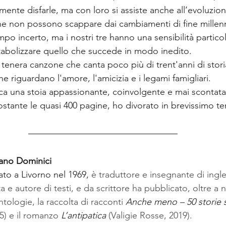
ente disfarle, ma con loro si assiste anche all’evoluzion
 che non possono scappare dai cambiamenti di fine mille
 incerto, ma i nostri tre hanno una sensibilità particol
etabolizzare quello che succede in modo inedito.
e tenera canzone che canta poco più di trent'anni di stor
e riguardano l'amore, l'amicizia e i legami famigliari.
rca una stoia appassionante, coinvolgente e mai scontata
tante le quasi 400 pagine, ho divorato in brevissimo t
iano Dominici
to a Livorno nel 1969, 
è traduttore e insegnante di ingle
a e autore di testi, e da scrittore ha pubblicato, oltre a 
antologie, la raccolta di racconti 
Anche meno – 50 storie 
5) e il romanzo 
L’antipatica
 (Valigie Rosse, 2019).