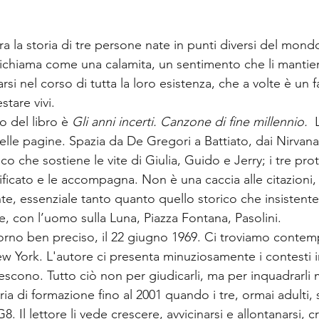
 la storia di tre persone nate in punti diversi del mondo
li richiama come una calamita, un sentimento che li mantien
si nel corso di tutta la loro esistenza, che a volte è un fa
stare vivi.
ro del libro è 
Gli anni incerti. Canzone di fine millennio.
  
v nelle pagine. Spazia da De Gregori a Battiato, dai Nirvan
o che sostiene le vite di Giulia, Guido e Jerry; i tre prot
ificato e le accompagna. Non è una caccia alle citazioni
te, essenziale tanto quanto quello storico che insistent
e, con l’uomo sulla Luna, Piazza Fontana, Pasolini.
n giorno ben preciso, il 22 giugno 1969. Ci troviamo cont
ew York. L'autore ci presenta minuziosamente i contesti in
escono. Tutto ciò non per giudicarli, ma per inquadrarli 
oria di formazione fino al 2001 quando i tre, ormai adulti, 
. Il lettore li vede crescere, avvicinarsi e allontanarsi, c