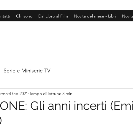
ntatti
Chi sono
Dal Libro al Film
Novità del mese - Libri
Novit
Serie e Miniserie TV
hermo
4 feb 2021
Tempo di lettura: 3 min
NE: Gli anni incerti (Emi
)