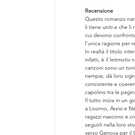
Recensione
Questo romanzo narra
li tiene uniti e che 
cui devono confrontar
l’unica ragione per re
In realtà il titolo inte
infatti, è il leitmoti
canzoni sono un tonic
riempie, dà loro sign
consistente e coeren
capolino tra le pagin
Il tutto inizia in u
a Livorno, Assisi e N
ragazzi nascono e cr
seguirli nella loro st
verso Genova per il G8