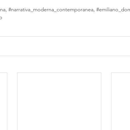
ana
, 
#narrativa_moderna_contemporanea
, 
#emiliano_dom
o