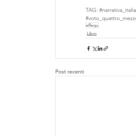
TAG: 
#narrativa_itali
#voto_quattro_mezz
effequ
Libro
Post recenti