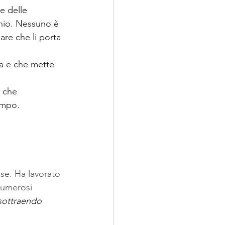
e delle 
nnio. Nessuno è 
are che li porta 
ia e che mette 
 che 
empo.
se. Ha lavorato 
numerosi 
sottraendo