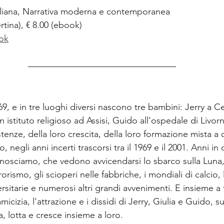
aliana, Narrativa moderna e contemporanea
rtina), € 8.00 (ebook)
ok
69, e in tre luoghi diversi nascono tre bambini: Jerry a Ce
n istituto religioso ad Assisi, Guido all'ospedale di Livor
stenze, della loro crescita, della loro formazione mista a 
negli anni incerti trascorsi tra il 1969 e il 2001. Anni in cu
nosciamo, che vedono avvicendarsi lo sbarco sulla Luna, 
rorismo, gli scioperi nelle fabbriche, i mondiali di calcio,
sitarie e numerosi altri grandi avvenimenti. E insieme a 
cizia, l'attrazione e i dissidi di Jerry, Giulia e Guido, s
, lotta e cresce insieme a loro.