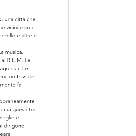
, una città che 
e vicini e con 
rdello e altre è 
La musica, 
a ai R.E.M. Le 
agonisti. Le 
, ma un tessuto 
emente fa 
emporaneamente 
 cui questi tre 
meglio e 
si dirigono 
reare 