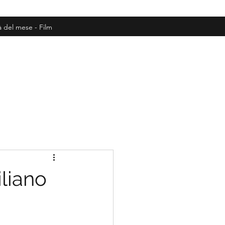
à del mese - Film
liano