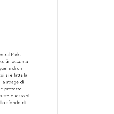
ntral Park, 
no. Si racconta 
quella di un 
i si è fatta la 
la strage di 
 le proteste 
tutto questo si 
ullo sfondo di 