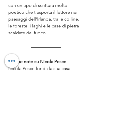
con un tipo di scrittura molto 
poetico che trasporta il lettore nei 
paesaggi dell’Irlanda, tra le colline, 
le foreste, i laghi e le case di pietra 
scaldate dal fuoco.
Alcune note su Nicola Pesce
Nicola Pesce fonda la sua casa 
editrice nel 2002 e due anni dopo 
esordisce con il primo numero della 
rivista Underground Press, stampato 
in centoventi copie.
Da quel 19 aprile 2004 la NPE ha 
affrontato tante trasformazioni, 
dando alle stampe pregevoli volumi 
a fumetti e di critica fumettistica. 