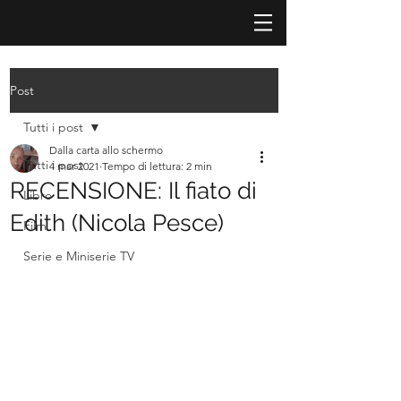
Post
Tutti i post
Dalla carta allo schermo
Tutti i post
4 mar 2021
Tempo di lettura: 2 min
RECENSIONE: Il fiato di
Libro
Edith (Nicola Pesce)
Film
Serie e Miniserie TV