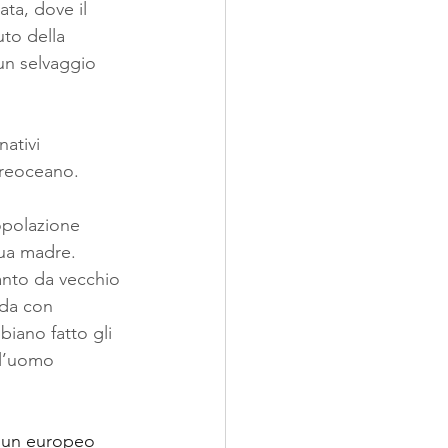
ta, dove il 
uto della 
un selvaggio 
nativi 
treoceano. 
opolazione 
gua madre. 
anto da vecchio 
rda con 
biano fatto gli 
ll’uomo 
i un europeo 