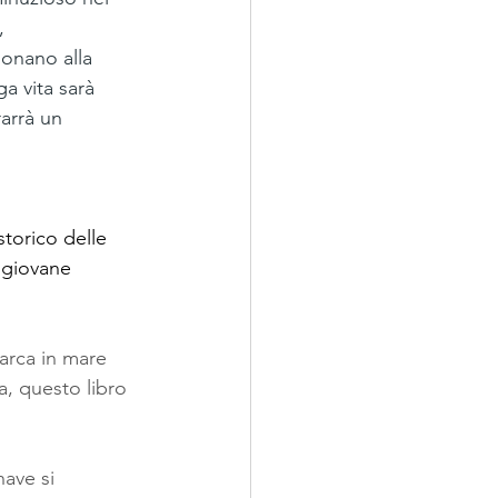
, 
donano alla 
a vita sarà 
arrà un 
storico delle 
 giovane 
barca in mare 
, questo libro 
ave si 