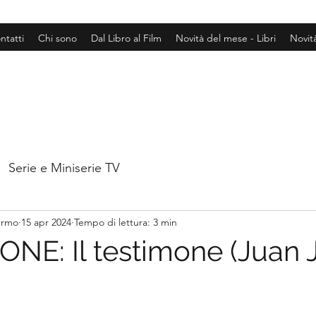
ntatti
Chi sono
Dal Libro al Film
Novità del mese - Libri
Novit
Serie e Miniserie TV
hermo
15 apr 2024
Tempo di lettura: 3 min
NE: Il testimone (Juan 