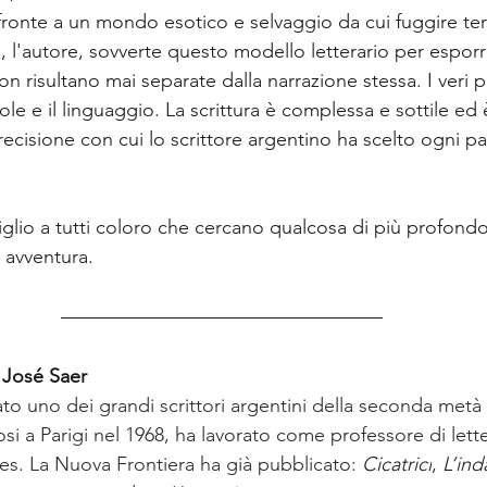
di fronte a un mondo esotico e selvaggio da cui fuggire ter
a, l'autore, sovverte questo modello letterario per esporr
on risultano mai separate dalla narrazione stessa. I veri p
e e il linguaggio. La scrittura è complessa e sottile ed 
 precisione con cui lo scrittore argentino ha scelto ogni pa
iglio a tutti coloro che cercano qualcosa di più profondo
 avventura.
 José Saer
tato uno dei grandi scrittori argentini della seconda metà 
si a Parigi nel 1968, ha lavorato come professore di lette
nes. La Nuova Frontiera ha già pubblicato: 
Cicatrici
, 
L’ind