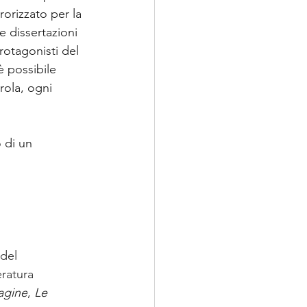
rorizzato per la 
e dissertazioni 
rotagonisti del 
è possibile 
rola, ogni 
 di un 
del 
ratura 
agine
, 
Le 