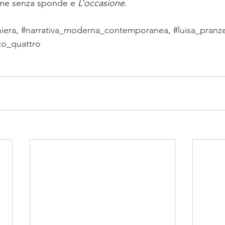
iume senza sponde e 
L’occasione
.
niera
, 
#narrativa_moderna_contemporanea
, 
#luisa_pranze
to_quattro