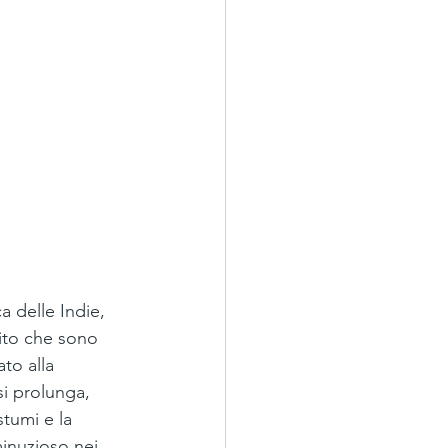
a delle Indie, 
bito che sono 
to alla 
si prolunga, 
stumi e la 
minuzioso nei 