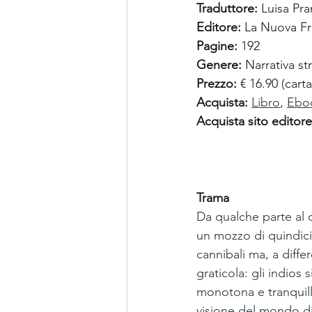
Traduttore:
 Luisa Pra
Editore: 
La Nuova Fr
Pagine: 
192
Genere:
 Narrativa s
Prezzo:
 € 16.90 (cart
Acquista:
Libro
, 
Ebo
Acquista sito editore
Trama
Da qualche parte al d
un mozzo di quindici 
cannibali ma, a diff
graticola: gli indios 
monotona e tranquilla
visione del mondo di 