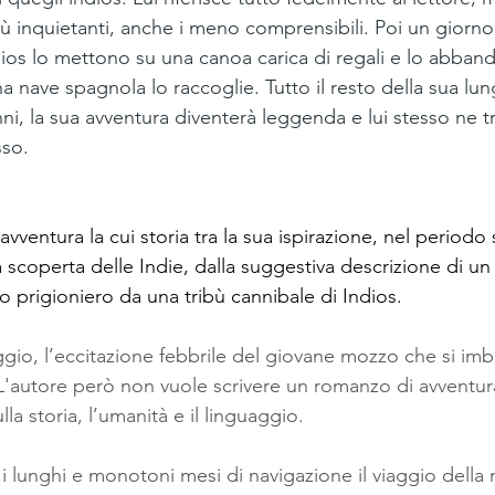
più inquietanti, anche i meno comprensibili. Poi un giorno
ndios lo mettono su una canoa carica di regali e lo abban
na nave spagnola lo raccoglie. Tutto il resto della sua lung
i, la sua avventura diventerà leggenda e lui stesso ne tr
sso.
vventura la cui storia tra la sua ispirazione, nel periodo 
a scoperta delle Indie, dalla suggestiva descrizione di un
 prigioniero da una tribù cannibale di Indios. 
iaggio, l’eccitazione febbrile del giovane mozzo che si im
 L'autore però non vuole scrivere un romanzo di avventura
la storia, l’umanità e il linguaggio.
 lunghi e monotoni mesi di navigazione il viaggio della n