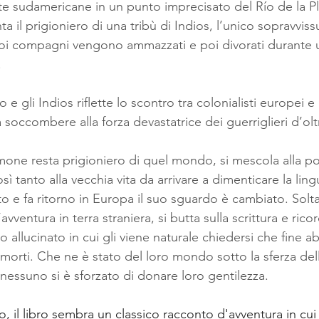
te sudamericane in un punto imprecisato del Río de la Pla
 il prigioniero di una tribù di Indios, l’unico sopravviss
suoi compagni vengono ammazzati e poi divorati durante 
 
o e gli Indios riflette lo scontro tra colonialisti europei e 
a soccombere alla forza devastatrice dei guerriglieri d’ol
timone resta prigioniero di quel mondo, si mescola alla p
osì tanto alla vecchia vita da arrivare a dimenticare la lin
o e fa ritorno in Europa il suo sguardo è cambiato. Solt
avventura in terra straniera, si butta sulla scrittura e rico
o allucinato in cui gli viene naturale chiedersi che fine ab
i morti. Che ne è stato del loro mondo sotto la sferza de
nessuno si è sforzato di donare loro gentilezza.
 il libro sembra un classico racconto d'avventura in cu