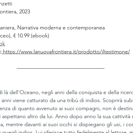
nzetti
ontiera, 2023
traniera, Narrativa moderna e contemporanea
aceo), € 10.99 (ebook)
ok
:
https://www.lanuovafrontiera.it/prodotto/iltestimone/
i là dell'Oceano, negli anni della conquista e della ricerc
anni viene catturato da una tribù di indios. Scoprirà su
erenza di quanto avvenuto ai suoi compagni, non è destina
si aspettano altro da lui. Anno dopo anno la sua cattività 
, mentre davanti ai suoi occhi si dispiegano gli usi, i co
quegli indios. Lui riferisce tutto fedelmente al lettore, 