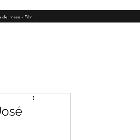
à del mese - Film
José