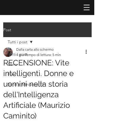
Post
Tutti i post
Dalla carta allo schermo
Tutti i post
4 giu
Tempo di lettura: 5 min
RECENSIONE: Vite
Libro
intelligenti. Donne e
Film
uomini nella storia
Serie e Miniserie TV
dell'Intelligenza
Artificiale (Maurizio
Caminito)