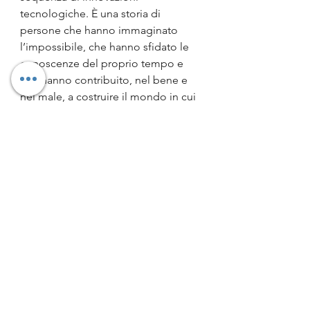
tecnologiche. È una storia di 
persone che hanno immaginato 
l’impossibile, che hanno sfidato le 
conoscenze del proprio tempo e 
che hanno contribuito, nel bene e 
nel male, a costruire il mondo in cui 
viviamo oggi. In questo senso, il 
titolo del libro risulta 
particolarmente riuscito: le “vite 
intelligenti” non sono soltanto 
quelle delle macchine che stiamo 
creando, ma soprattutto quelle 
degli esseri umani che hanno reso 
possibile questa straordinaria 
avventura intellettuale.
Vite intelligenti
 è un saggio che 
riesce a essere informativo e 