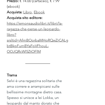
Prezzo:
 € 14.00 (cartaceo), € 7.99 
(ebook)
Acquista:
Libro
, 
Ebook
Acquista sito editore: 
https://emonsaudiolibri.it/libri/la-
ragazza-che-perse-un-leopardo-
libro?
srsltid=AfmBOorbaMHpRQwZrCALg
btBkpFumBYaFpVFhouL-
OOJQRcWl5ZtOFlM
Trama
Selvi è una ragazzina solitaria che 
ama correre e arrampicarsi sulle 
bellissime montagne dietro casa. 
Spesso si unisce a lei Lokka, un 
leopardo dal manto dorato che 