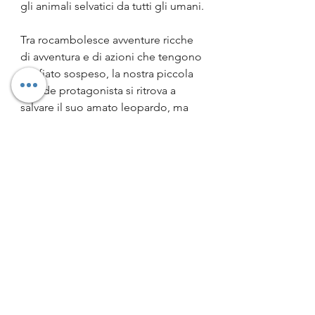
gli animali selvatici da tutti gli umani.
Tra rocambolesce avventure ricche 
di avventura e di azioni che tengono 
col fiato sospeso, la nostra piccola 
grande protagonista si ritrova a 
salvare il suo amato leopardo, ma 
anche a comprendere di avere degli 
amici speciali che lottano insieme 
con lei.
Consiglio questa lettura a chi cerca 
una storia che nella sua semplicità 
non insegna solo l'amore degli 
animali, ma rende spettatori di 
quanto sia importante appoggiarci 
agli altri, chiedere aiuto ed essere 
pronti ad accettare la mano che ci 
viene data per sentirci più forti.