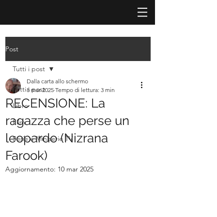
Post
Tutti i post
Dalla carta allo schermo
Tutti i post
8 mar 2025
Tempo di lettura: 3 min
RECENSIONE: La
Libro
ragazza che perse un
Film
leopardo (Nizrana
Serie e Miniserie TV
Farook)
Aggiornamento:
10 mar 2025