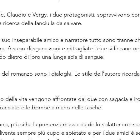
e, Claudio e Vergy, i due protagonisti, sopravvivono com
a ricerca della fanciulla da salvare.
l suo inseparabile amico e narratore tutto sono tranne c
. A suon di sganassoni e mitragliate i due si ficcano ne
do dietro di loro una lunga scia di sangue.
a del romanzo sono i dialoghi. Lo stile dell'autore ricor
so della vita vengono affrontate dai due con sagacia e ir
bracciato e le bombe a mano nelle tasche.
ono, più si ha la presenza massiccia dello splatter con s
diventa sempre più cupo e spietato e per i due amici è 