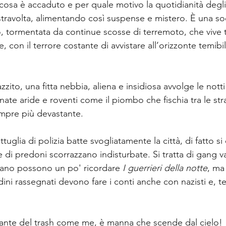
 cosa è accaduto e per quale motivo la quotidianità degli 
 stravolta, alimentando così suspense e mistero. È una so
, tormentata da continue scosse di terremoto, che vive t
 con il terrore costante di avvistare all’orizzonte temibil
zzito, una fitta nebbia, aliena e insidiosa avvolge le nott
ate aride e roventi come il piombo che fischia tra le str
mpre più devastante. 
glia di polizia batte svogliatamente la città, di fatto si è
 di predoni scorrazzano indisturbate. Si tratta di gang v
dano possono un po' ricordare 
I guerrieri della notte
, ma
dini rassegnati devono fare i conti anche con nazisti e, te
nte del trash come me, è manna che scende dal cielo!