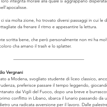
la loro integrità morale alla quale si aggrappano dispera
ell'apocalisse.
ci sia molta zione, ho trovato diversi passaggi in cui le d
tagliate da frenare il ritmo e appesantire la lettura.
nte scritta bene, che però personalmente non mi ha molt
coloro cha amano il trash e lo splatter.
dio Vergnani
ato a Modena, svogliato studente di liceo classico, anco
prudenza, preferisce passare il tempo leggendo, giocando
ontanato dai Vigili del Fuoco, dopo una breve e burrasco
 primo conflitto in Libano, sbarca il lunario passando da 
dietro una radicata avversione per il lavoro. Dalle palestre