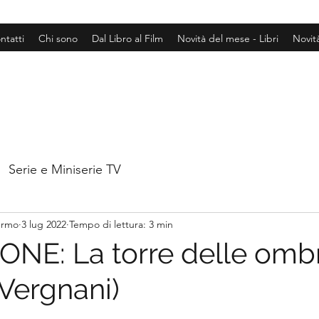
ntatti
Chi sono
Dal Libro al Film
Novità del mese - Libri
Novit
Serie e Miniserie TV
hermo
3 lug 2022
Tempo di lettura: 3 min
NE: La torre delle omb
 Vergnani)