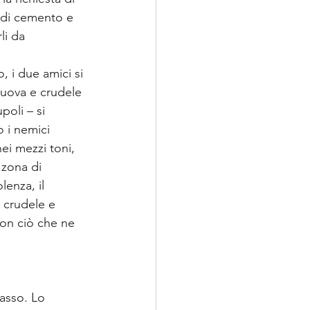
e di cemento e 
li da 
, i due amici si 
nuova e crudele 
poli – si 
 i nemici 
ei mezzi toni, 
 zona di 
enza, il 
o crudele e 
con ciò che ne 
lasso. Lo 