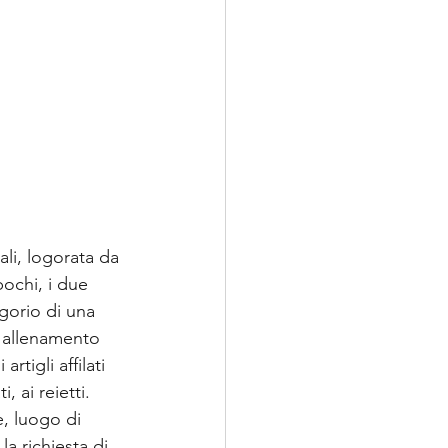
ali, logorata da 
ochi, i due 
gorio di una 
i allenamento 
rtigli affilati 
 ai reietti.
, luogo di 
a richiesta di 