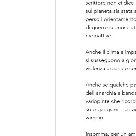
scrittore non ci dice
sul pianeta sia stata
perso l’orientamento
di guerre sconosciute,
radioattive. 
Anche il clima è impa
si susseguono a giorn
violenza urbana è se
Anche se qualche pattu
dell’anarchia e bande
variopinte che ricor
solo gangster. I citta
vampiri. 
Insomma, per un ama