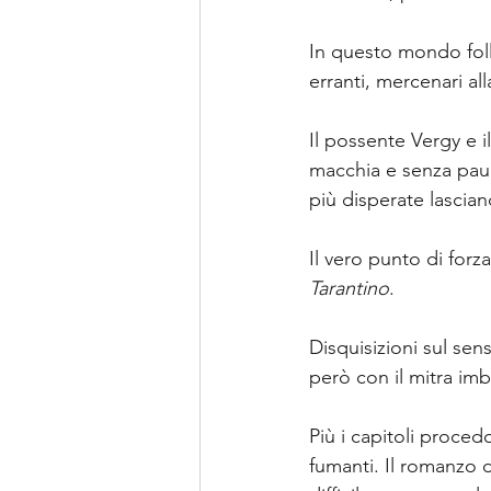
In questo mondo foll
erranti, mercenari all
Il possente Vergy e i
macchia e senza paura
più disperate lascian
Il vero punto di forz
Tarantino
.
Disquisizioni sul sen
però con il mitra im
Più i capitoli proced
fumanti. Il romanzo 