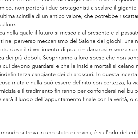
mico, non porterà i due protagonisti a scalare il gigant
l’ultima scintilla di un antico valore, che potrebbe riscattar
uallore.
 nella quale il futuro si mescola al presente e al passato
iati nel perverso meccanismo del Salone dei giochi, una 
nto dove il divertimento di pochi – danarosi e senza scru
nza dei più deboli. Scopriranno a loro spese che non sono
a cui devono guardarsi e che le insidie mortali si celano n
’indefinitezza cangiante dei chiaroscuri. In questa incerta
sa muta e nulla può essere definito con certezza, la viol
amicizia e il tradimento finiranno per confondersi nel bui
he sarà il luogo dell’appuntamento finale con la verità, o 
.
 mondo si trova in uno stato di rovina, è sull'orlo del col