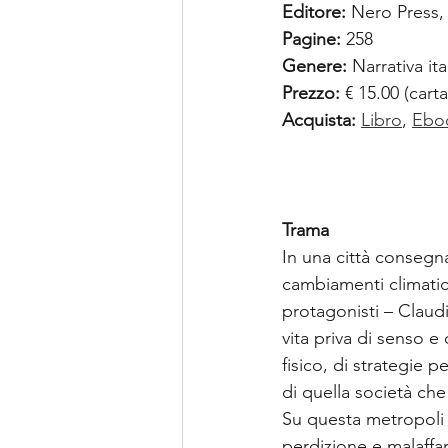
Editore: 
Nero Press,
Pagine:
 258
Genere: 
Narrativa it
Prezzo:
 € 15.00 (cart
Acquista:
Libro
, 
Ebo
Trama
In una città consegna
cambiamenti climatici
protagonisti – Claudi
vita priva di senso e
fisico, di strategie p
di quella società che
Su questa metropoli 
perdizione e malaffar