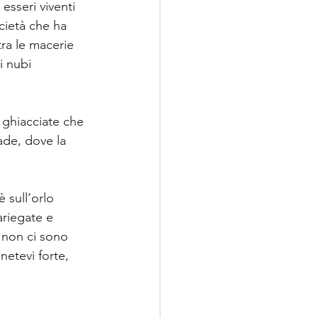
esseri viventi 
cietà che ha 
ra le macerie 
i nubi 
i ghiacciate che 
ade, dove la 
 sull’orlo 
ariegate e 
 non ci sono 
netevi forte, 