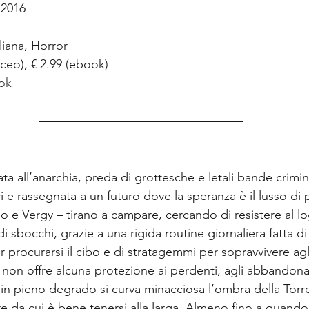
 2016
aliana, Horror
aceo), € 2.99 (ebook)
ok
ta all’anarchia, preda di grottesche e letali bande crimin
 e rassegnata a un futuro dove la speranza è il lusso di p
o e Vergy – tirano a campare, cercando di resistere al lo
 di sbocchi, grazie a una rigida routine giornaliera fatta d
er procurarsi il cibo e di stratagemmi per sopravvivere agli a
 non offre alcuna protezione ai perdenti, agli abbandonati,
in pieno degrado si curva minacciosa l’ombra della Torre
e da cui è bene tenersi alla larga. Almeno fino a quando l