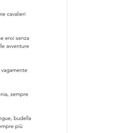
e cavalieri 
he eroi senza 
lle avventure 
da vagamente 
onia, sempre 
angue, budella 
sempre più 