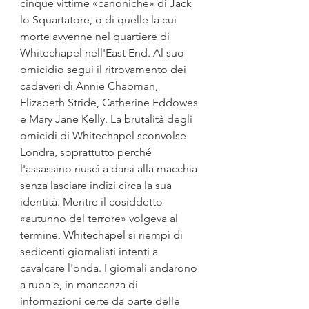
cinque vittime «canoniche» di Jack 
lo Squartatore, o di quelle la cui 
morte avvenne nel quartiere di 
Whitechapel nell'East End. Al suo 
omicidio seguì il ritrovamento dei 
cadaveri di Annie Chapman, 
Elizabeth Stride, Catherine Eddowes 
e Mary Jane Kelly. La brutalità degli 
omicidi di Whitechapel sconvolse 
Londra, soprattutto perché 
l'assassino riuscì a darsi alla macchia 
senza lasciare indizi circa la sua 
identità. Mentre il cosiddetto 
«autunno del terrore» volgeva al 
termine, Whitechapel si riempì di 
sedicenti giornalisti intenti a 
cavalcare l'onda. I giornali andarono 
a ruba e, in mancanza di 
informazioni certe da parte delle 