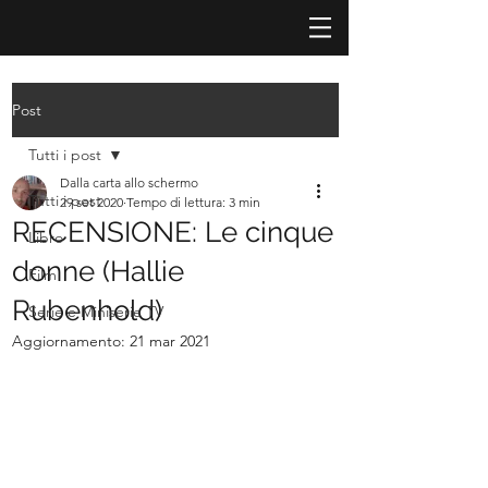
Post
Tutti i post
Dalla carta allo schermo
Tutti i post
29 set 2020
Tempo di lettura: 3 min
RECENSIONE: Le cinque
Libro
donne (Hallie
Film
Rubenhold)
Serie e Miniserie TV
Aggiornamento:
21 mar 2021