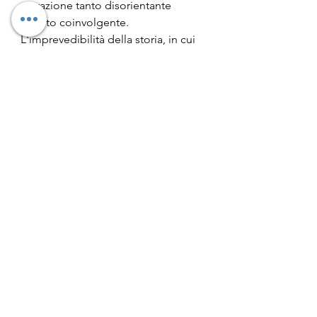
narrazione tanto disorientante 
quanto coinvolgente. 
L'imprevedibilità della storia, in cui 
anche i momenti più banali 
possono annunciare qualcosa di 
inaspettato, ne aumenta il fascino.
Una trama che sfuma 
magistralmente i confini tra i generi  
che arricchisce la narrazione, 
rendendola immersiva ed intrigante.
Consiglio questo libro a tutti quelli 
che cercano una storia
 avvincente e 
agghiacciante di fantasmi, sparizioni 
e intrighi tecnologici.