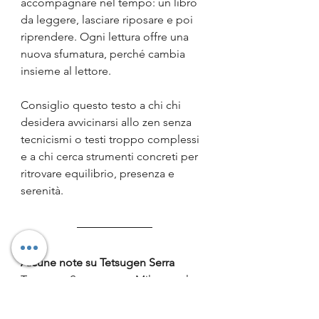
accompagnare nel tempo: un libro 
da leggere, lasciare riposare e poi 
riprendere. Ogni lettura offre una 
nuova sfumatura, perché cambia 
insieme al lettore.
Consiglio questo testo a chi chi 
desidera avvicinarsi allo zen senza 
tecnicismi o testi troppo complessi 
e a chi cerca strumenti concreti per 
ritrovare equilibrio, presenza e 
serenità.
Alcune note su 
Tetsugen Serra
Tetsugen Serra, nato a Milano nel 
1953, è monaco zen della tradizione 
Sōtō da oltre quarant’anni. Ordinato 