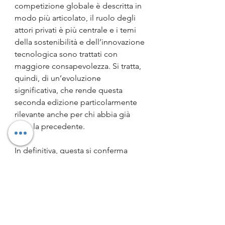
competizione globale è descritta in 
modo più articolato, il ruolo degli 
attori privati è più centrale e i temi 
della sostenibilità e dell’innovazione 
tecnologica sono trattati con 
maggiore consapevolezza. Si tratta, 
quindi, di un’evoluzione 
significativa, che rende questa 
seconda edizione particolarmente 
rilevante anche per chi abbia già 
letto la precedente.
In definitiva, questa si conferma 
un’opera capace di interpretare il 
presente e di suggerire chiavi di 
lettura per il futuro. Più che un 
semplice saggio informativo, è un 
libro che invita a ripensare il ruolo 
dello spazio nella nostra società, 