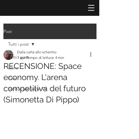
Post
Tutti i post
Dalla carta allo schermo
Tutti i post
7 apr
Tempo di lettura: 4 min
RECENSIONE: Space
Libro
economy. L'arena
Film
competitiva del futuro
Serie e Miniserie TV
(Simonetta Di Pippo)