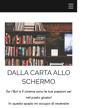
DALLA CARTA ALLO
SCHERMO
Se i libri e il cinema sono le tue passioni sei
nel posto giusto!
In questo spazio mi occupo di recensire