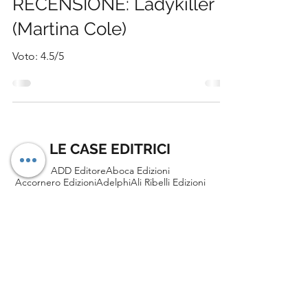
14 nov 2022
Tempo di lettura: 3 min
RECENSIONE: Ladykiller
(Martina Cole)
Voto: 4.5/5
LE CASE EDITRICI
ADD Editore
Aboca Edizioni
Accornero Edizioni
Adelphi
Ali Ribelli Edizioni
Alise Editore
Alter Ego
Altrevoci Edizioni
Ancora
Anima Edizioni
Arkadia
Armando Editore
Astrolabio Ubaldini
Atmosphere Libri
Autopubblicato
Baldini+Castoldi
Bao Publishing
Becco Giallo
Blackie
Blu Atlantide
Bocconi University Press
Bollati Boringhieri
BookaBook
Bookness
Bordeaux
Brè Edizioni
Canicola