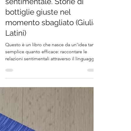
RECENSIONE:
Degustazione
sentimentale. Storie di
bottiglie giuste nel
momento sbagliato (Giulia
Latini)
Questo è un libro che nasce da un’idea tanto
semplice quanto efficace: raccontare le
relazioni sentimentali attraverso il linguaggio
e le metafore del vino. L’autrice, sommelier e
divulgatrice nel mondo dell’enologia,
utilizza infatti la degustazione come chiave
narrativa per ripercorrere alcune esperienze
della propria vita emotiva, mostrando come
le scelte in amore possano assomigliare