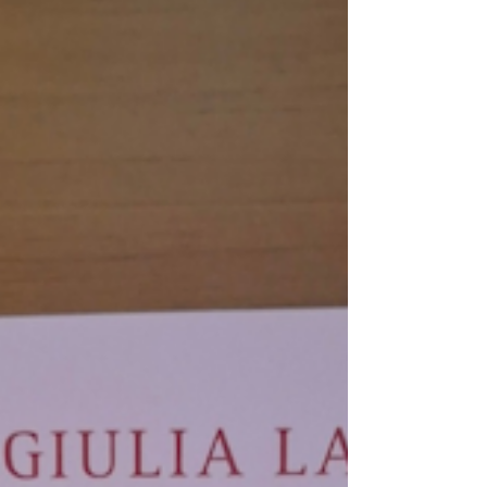
Shyamalan. Il risultato è un romanzo che
conserva tutta la forza emotiva tipica
dell'autore americano, ma che al tempo
stesso esplora territori nuovi, creando una
storia in cui amore, perdita e mistero si
intrecciano in modo coinvolgente.