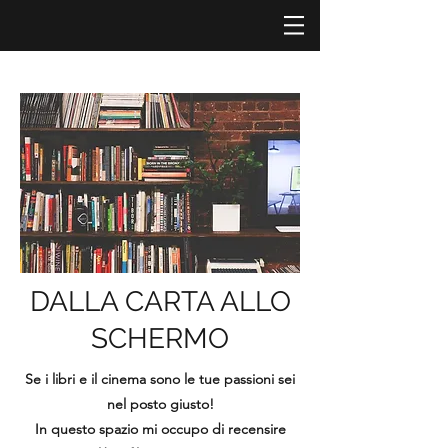
DALLA CARTA ALLO
SCHERMO
Se i libri e il cinema sono le tue passioni sei
nel posto giusto!
In questo spazio mi occupo di recensire