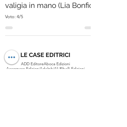
giovani adulti con la
valigia in mano (Lia Bonfio)
Voto: 4/5
LE CASE EDITRICI
ADD Editore
Aboca Edizioni
Accornero Edizioni
Adelphi
Ali Ribelli Edizioni
Alise Editore
Alter Ego
Altrevoci Edizioni
Ancora
Anima Edizioni
Arkadia
Armando Editore
Astrolabio Ubaldini
Atmosphere Libri
Autopubblicato
Baldini+Castoldi
Bao Publishing
Becco Giallo
Blackie
Blu Atlantide
Bocconi University Press
Bollati Boringhieri
BookaBook
Bookness
Bordeaux
Brè Edizioni
Canicola
Caravaggio Editore
Carbonio Editore