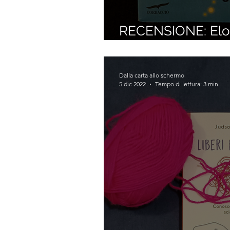
RECENSIONE: Elog
Eklöf)
Dalla carta allo schermo
5 dic 2022
Tempo di lettura: 3 min