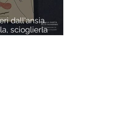
i dall'ansia.
a, scioglierla