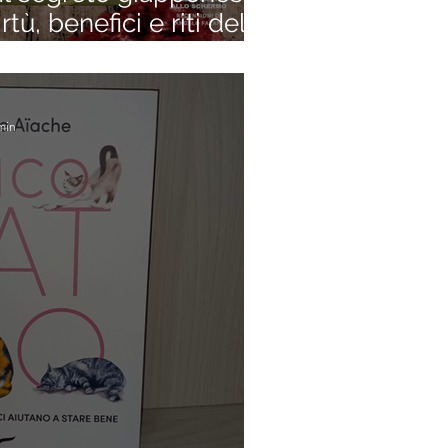
rtù, benefici e riti della
tica al mondo (Izumi
)
min