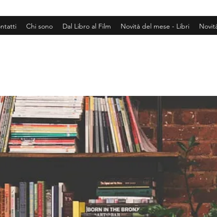
ntatti
Chi sono
Dal Libro al Film
Novità del mese - Libri
Novit