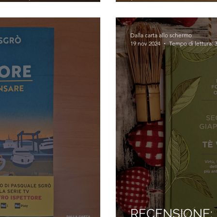
e Sgrò)
(Gianluca Ferra
Dalla carta allo schermo
19 nov 2024
Tempo di lettura: 
RECENSIONE: I