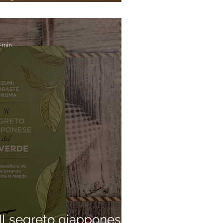
ris)
3 min
l segreto giapponese