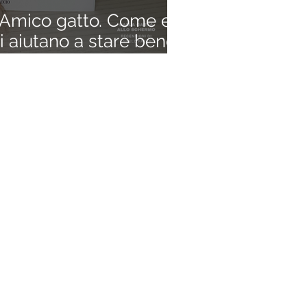
Amico gatto. Come e
ci aiutano a stare bene
che)