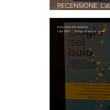
RECENSIONE: L'alt
Vietato pensare (
Dalla carta allo schermo
2 apr 2023
Tempo di lettura: 3 min