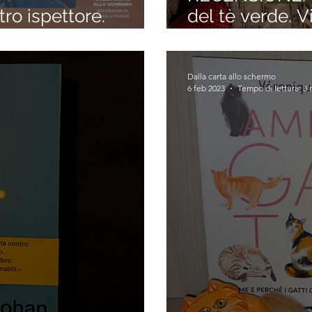
ro ispettore.
del tè verde. Vi
Pasquale Sgrò)
bevanda più an
Forasté Onuma
Dalla carta allo schermo
6 feb 2023
Tempo di lettura: 3 