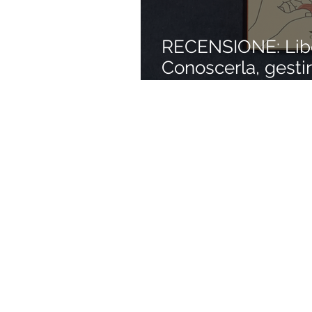
RECENSIONE: Liber
Conoscerla, gestirl
(Judson Brewer)