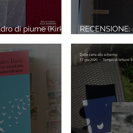
dro di piume (Kirk
RECENSIONE: 
Nichols)
Dalla carta allo schermo
17 giu 2020
Tempo di lettura: 3