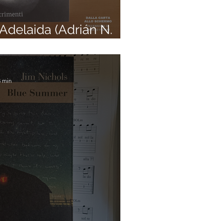
elaida (Adrián N.
3 min