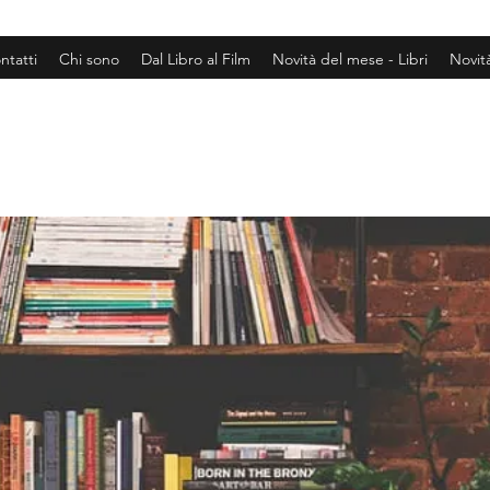
ntatti
Chi sono
Dal Libro al Film
Novità del mese - Libri
Novit