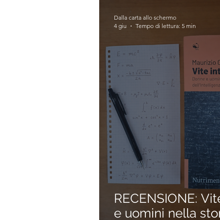
Dalla carta allo schermo
4 giu
Tempo di lettura: 5 min
RECENSIONE: Vite 
e uomini nella stor