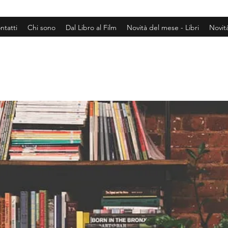
ntatti
Chi sono
Dal Libro al Film
Novità del mese - Libri
Novit