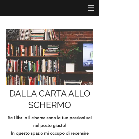
DALLA CARTA ALLO
SCHERMO
Se i libri e il cinema sono le tue passioni sei
nel posto giusto!
In questo spazio mi occupo di recensire