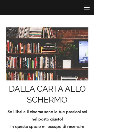
DALLA CARTA ALLO
SCHERMO
Se i libri e il cinema sono le tue passioni sei
nel posto giusto!
In questo spazio mi occupo di recensire