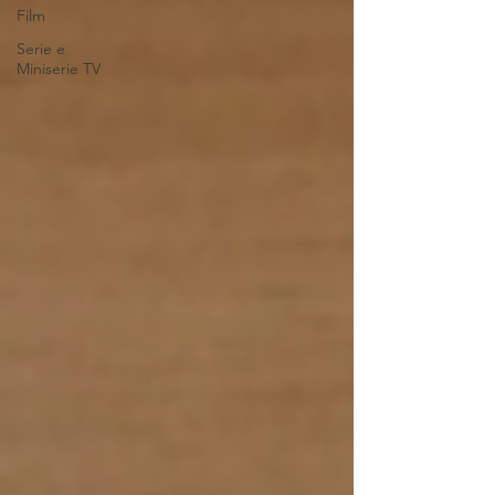
Film
Serie e
Miniserie TV