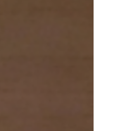
sospeso tra Medioevo e leggenda, in cui la
magia non è fatta di formule spettacolari o
di battaglie epiche, ma vive negli angoli più
nascosti dell'esistenza quotidiana: nelle
parole sussurrate dal mare, nella saggezza
degli emarginati, nel rapporto autentico tra
l'uomo e la natura.