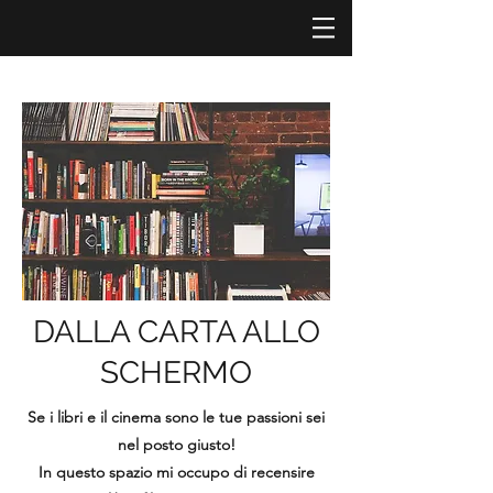
DALLA CARTA ALLO
SCHERMO
Se i libri e il cinema sono le tue passioni sei
nel posto giusto!
In questo spazio mi occupo di recensire