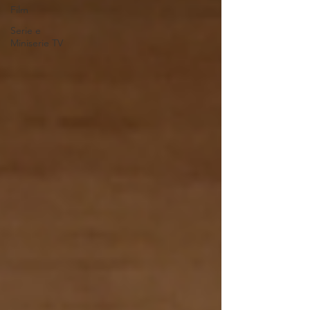
Film
Serie e
Miniserie TV