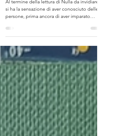
Demick)
Al termine della lettura di Nulla da invidiare
si ha la sensazione di aver conosciuto delle
persone, prima ancora di aver imparato
qualcosa sulla Corea del Nord. È
probabilmente questo il più grande merito
del libro di Barbara Demick: trasformare un
Paese spesso percepito come lontano,
enigmatico e quasi irreale in un insieme di
volti, voci e storie che parlano di bisogni
universali. Fame, amore, paura, speranza,
senso di appartenenza e desiderio di libertà
diventano il filo