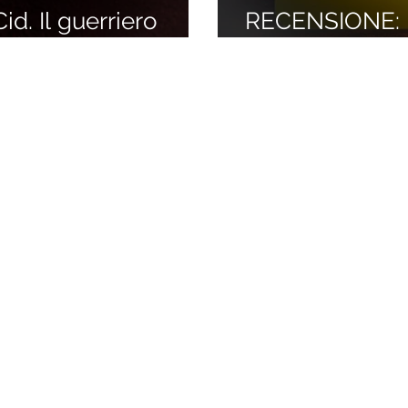
d. Il guerriero
RECENSIONE: N
sotto (Andrea 