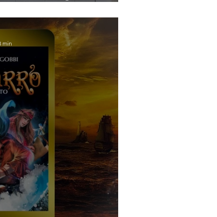
ertus)
3 min