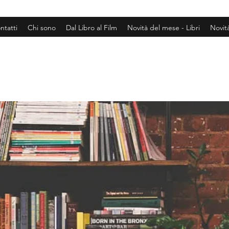
ntatti
Chi sono
Dal Libro al Film
Novità del mese - Libri
Novit