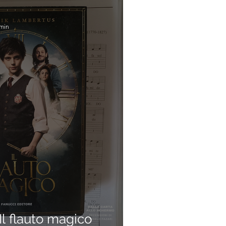
 min
l flauto magico