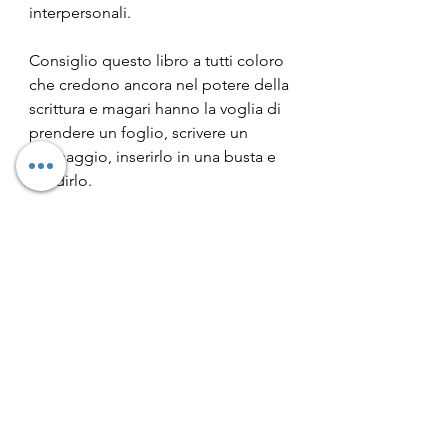
interpersonali. 
Consiglio questo libro a tutti coloro 
che credono ancora nel potere della 
scrittura e magari hanno la voglia di 
prendere un foglio, scrivere un 
messaggio, inserirlo in una busta e 
spedirlo.
Alcune note su 
Seungyeon Baek
Seungyeon Baek è una scrittrice 
coreana che vive a Seoul. Si è 
laureata in scrittura creativa e 
letteratura ed è un talento 
emergente scoperto per la prima 
volta tramite il Munhaksasan Writing 