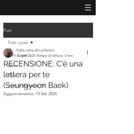
Post
Tutti i post
Dalla carta allo schermo
Tutti i post
30 gen 2025
Tempo di lettura: 3 min
RECENSIONE: C'è una
Libro
lettera per te
Film
(Seungyeon Baek)
Serie e Miniserie TV
Aggiornamento:
13 feb 2025