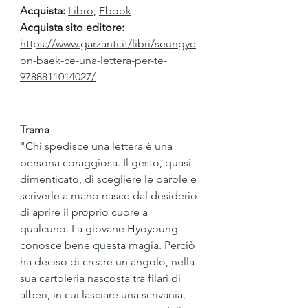
Acquista:
Libro
, 
Ebook
Acquista sito editore: 
https://www.garzanti.it/libri/seungye
on-baek-ce-una-lettera-per-te-
9788811014027/
Trama
"Chi spedisce una lettera è una 
persona coraggiosa. Il gesto, quasi 
dimenticato, di scegliere le parole e 
scriverle a mano nasce dal desiderio 
di aprire il proprio cuore a 
qualcuno. La giovane Hyoyoung 
conosce bene questa magia. Perciò 
ha deciso di creare un angolo, nella 
sua cartoleria nascosta tra filari di 
alberi, in cui lasciare una scrivania, 