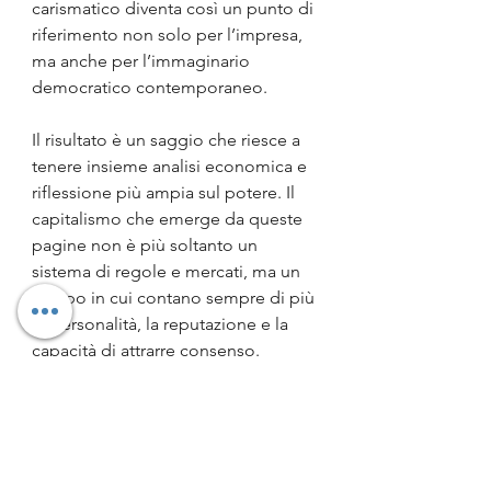
carismatico diventa così un punto di 
riferimento non solo per l’impresa, 
ma anche per l’immaginario 
democratico contemporaneo.
Il risultato è un saggio che riesce a 
tenere insieme analisi economica e 
riflessione più ampia sul potere. Il 
capitalismo che emerge da queste 
pagine non è più soltanto un 
sistema di regole e mercati, ma un 
campo in cui contano sempre di più 
le personalità, la reputazione e la 
capacità di attrarre consenso.
Si tratta dunque un libro che invita a 
interrogarsi sul presente con uno 
sguardo critico: se il ritorno del 
fondatore può essere una fonte di 