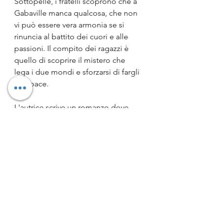
Sottopelle, i fratelli scoprono che a 
Gabaville manca qualcosa, che non 
vi può essere vera armonia se si 
rinuncia al battito dei cuori e alle 
passioni. Il compito dei ragazzi è 
quello di scoprire il mistero che 
lega i due mondi e sforzarsi di fargli 
fare pace. 
L'autrice scrive un romanzo dove 
propone ai lettori di tutte le età una 
nuova chiave di lettura grazie alla 
quale affrontare e accogliere quelle 
vicende che nel quotidiano 
sembrano bloccare il nostro 
linguaggio più autentico. Ciò 
perché per quanto complesse e a 
volte insuperabili sembrino le 
vicende che vengono a trovarci a 