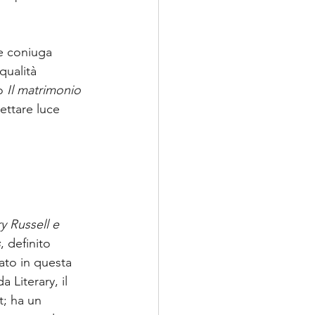
e coniuga 
qualità 
o
 Il matrimonio 
ettare luce 
y Russell e 
s
, definito 
ato in questa 
 Literary, il 
; ha un 