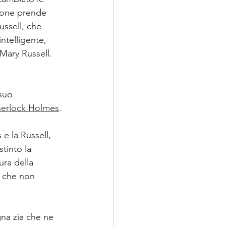
ione prende 
ssell, che 
ntelligente, 
 Mary Russell.
suo 
Sherlock Holmes
.
e la Russell, 
tinto la 
ura della 
e che non 
gna zia che ne 