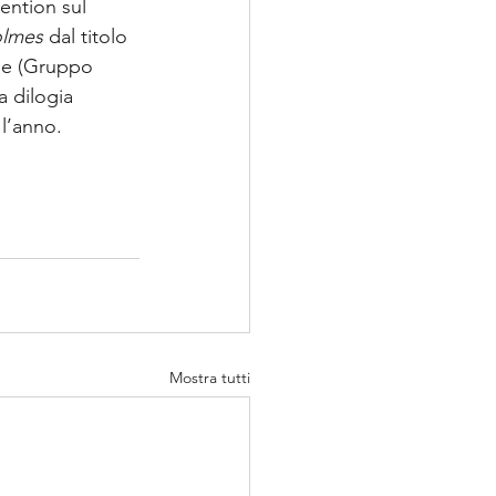
ention sul 
olmes
 dal titolo 
me (Gruppo 
a dilogia 
 l’anno.
Mostra tutti