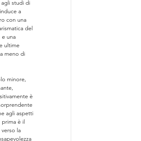
gli studi di 
 induce a 
tro con una 
rismatica del 
 e una 
e ultime 
 a meno di 
olo minore, 
ante, 
ositivamente è 
 sorprendente 
e agli aspetti 
 prima è il 
verso la 
nsapevolezza 