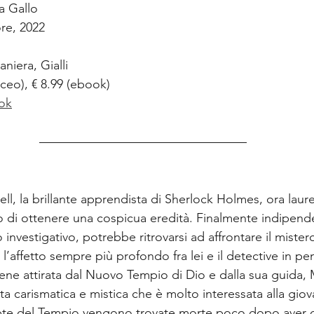
a Gallo
re, 2022
aniera, Gialli
aceo), € 8.99 (ebook)  
ok
ell, la brillante apprendista di Sherlock Holmes, ora laure
o di ottenere una cospicua eredità. Finalmente indipende
 investigativo, potrebbe ritrovarsi ad affrontare il mister
 l’affetto sempre più profondo fra lei e il detective in pe
viene attirata dal Nuovo Tempio di Dio e dalla sua guida,
ta carismatica e mistica che è molto interessata alla giov
e del Tempio vengono trovate morte poco dopo aver c