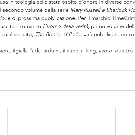
usa in teologia ed è stata ospite d’onore in diverse conv
 Il secondo volume della serie 
Mary Russell e Sherlock H
io
, è di prossima pubblicazione. Per il marchio TimeCri
 uscito il romanzo
 L’uomo della verità
, primo volume dell
i cui il seguito,
 The Bones of Paris
, sarà pubblicato entro
niera
, 
#gialli
, 
#ada_arduini
, 
#laurie_r_king
, 
#voto_quattro