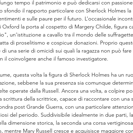
lungo tempo il patrimonio e può dedicarsi con passione a
lo sfondo il rapporto particolare con Sherlock Holmes la
 sentimenti e sulle paure per il futuro. L’occasionale incon
Oxford la porta al cospetto di Margery Childe, figura ca
, un’istituzione a cavallo tra il mondo delle suffragette
a fatta di proselitismo e cospicue donazioni. Proprio quest
di una serie di omicidi sui quali la ragazza non può fare
n il coinvolgere anche il famoso investigatore.
lume, questa volta la figura di Sherlock Holmes ha un ru
 azione, sebbene la sua presenza sia comunque determin
elte operate dalla Russell. Ancora una volta, a colpire p
a scrittura della scrittrice, capace di raccontare con una
Londra post Grande Guerra, con una particolare attenzion
ligiosi del periodo. Suddivisibile idealmente in due parti, la
lla dimensione storica, la seconda una corsa vertiginosa 
o, mentre Mary Russell cresce e acquisisce maggiore co