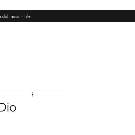
à del mese - Film
Dio