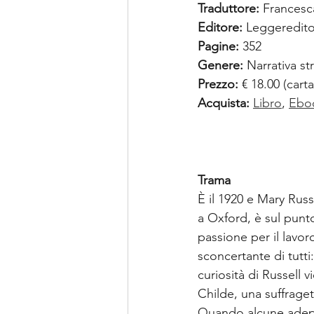
Traduttore: 
Francesc
Editore: 
Leggeredito
Pagine:
 352
Genere:
 Narrativa str
Prezzo:
 € 18.00 (cart
Acquista:
Libro
, 
Ebo
Trama
È il 1920 e Mary Russ
a Oxford, è sul punt
passione per il lavoro
sconcertante di tutti:
curiosità di Russell 
Childe, una suffraget
Quando alcune adept