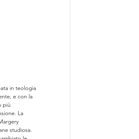
ata in teologia 
nte, e con la 
o più 
nsione. La 
 Margery 
ane studiosa. 
ambiato le 