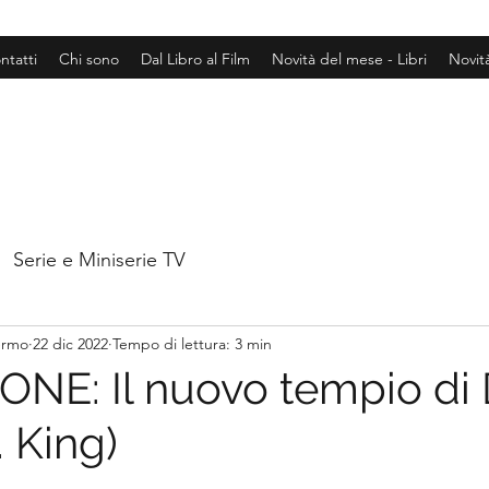
ntatti
Chi sono
Dal Libro al Film
Novità del mese - Libri
Novit
Serie e Miniserie TV
hermo
22 dic 2022
Tempo di lettura: 3 min
NE: Il nuovo tempio di 
. King)