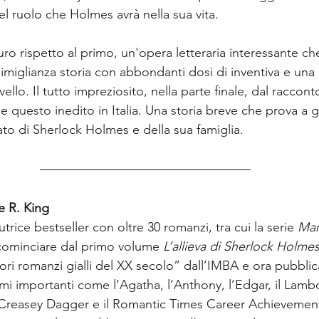
del ruolo che Holmes avrà nella sua vita.
o rispetto al primo, un'opera letteraria interessante ch
miglianza storia con abbondanti dosi di inventiva e una 
ivello. Il tutto impreziosito, nella parte finale, dal raccont
e questo inedito in Italia. Una storia breve che prova a g
ato di Sherlock Holmes e della sua famiglia.
e R. King
trice bestseller con oltre 30 romanzi, tra cui la serie 
Mar
 cominciare dal primo volume 
L’allieva di Sherlock Holme
ri romanzi gialli del XX secolo” dall’IMBA e ora pubblic
mi importanti come l’Agatha, l’Anthony, l’Edgar, il Lambda
il Creasey Dagger e il Romantic Times Career Achievement