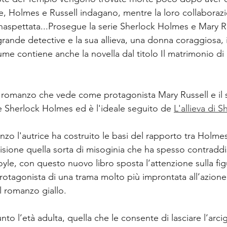
e, Holmes e Russell indagano, mentre la loro collaboraz
inaspettata...Prosegue la serie Sherlock Holmes e Mary Ru
grande detective e la sua allieva, una donna coraggiosa, i
volume contiene anche la novella dal titolo Il matrimonio di
o romanzo che vede come protagonista
Mary Russell e il 
 Sherlock Holmes ed è l'ideale seguito de 
L'allieva di 
zo l'autrice ha costruito le basi del rapporto tra Holmes 
isione quella sorta di misoginia che ha spesso contraddis
le, con questo nuovo libro sposta l’attenzione sulla fig
protagonista di una trama molto più improntata all’azion
el romanzo giallo.
to l’età adulta, quella che le consente di lasciare l’arci