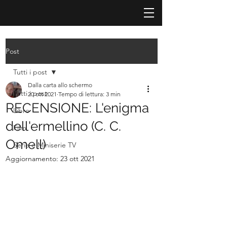
Post
Tutti i post
Dalla carta allo schermo
Tutti i post
20 ott 2021
Tempo di lettura: 3 min
RECENSIONE: L'enigma
Libro
dell'ermellino (C. C.
Film
Omell)
Serie e Miniserie TV
Aggiornamento:
23 ott 2021