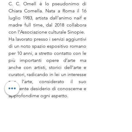
C. C. Omell è lo pseudonimo di 
Chiara Comella. Nata a Roma il 16 
luglio 1983, artista dall’animo naif e 
madre full time, dal 2018 collabora 
con l’Associazione culturale Sinopie.
Ha lavorato presso i servizi aggiuntivi 
di un noto spazio espositivo romano 
per 10 anni, a stretto contatto con le 
più importanti opere d’arte ma 
anche con artisti, storici dell’arte e 
curatori, radicando in lei un interesse 
per l’arte, considerato il suo 
crescente desiderio di conoscerne e 
approfondirne ogni aspetto.
Nel 2014, la mostra di Frida Kahlo è 
di grande ispirazione e segna una 
svolta nel suo modo di concepire 
l’arte. Un po’ per gioco un po’ per 
curiosità, nasce l’idea di “indossare i 