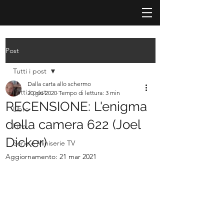
Post
Tutti i post
Dalla carta allo schermo
Tutti i post
20 giu 2020
Tempo di lettura: 3 min
RECENSIONE: L'enigma
Libro
della camera 622 (Joel
Film
Dicker)
Serie e Miniserie TV
Aggiornamento:
21 mar 2021