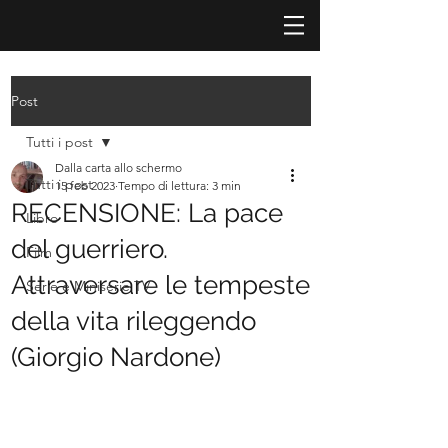
Post
Tutti i post
Dalla carta allo schermo
Tutti i post
15 feb 2023
Tempo di lettura: 3 min
RECENSIONE: La pace
Libro
del guerriero.
Film
Attraversare le tempeste
Serie e Miniserie TV
della vita rileggendo
(Giorgio Nardone)