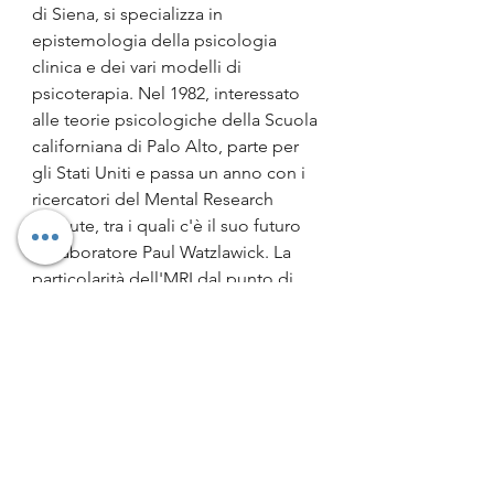
di Siena, si specializza in 
epistemologia della psicologia 
clinica e dei vari modelli di 
psicoterapia. Nel 1982, interessato 
alle teorie psicologiche della Scuola 
californiana di Palo Alto, parte per 
gli Stati Uniti e passa un anno con i 
ricercatori del Mental Research 
Institute, tra i quali c'è il suo futuro 
collaboratore Paul Watzlawick. La 
particolarità dell'MRI dal punto di 
vista clinico è l'approccio, basato 
non sulla tradizione medica o 
psichiatrica, ma su quella della 
logica, dell'antropologia, della 
filosofia e dello studio della 
comunicazione. Nel 1987 fonda con 
Paul Watzlawick, considerato il suo 
maestro, il "Centro di Terapia 