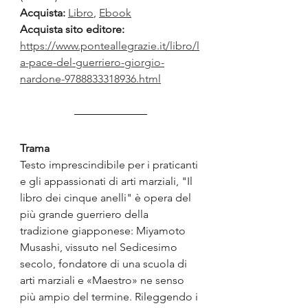
Acquista:
Libro
, 
Ebook
Acquista sito editore: 
https://www.ponteallegrazie.it/libro/l
a-pace-del-guerriero-giorgio-
nardone-9788833318936.html
Trama
Testo imprescindibile per i praticanti 
e gli appassionati di arti marziali, "Il 
libro dei cinque anelli" è opera del 
più grande guerriero della 
tradizione giapponese: Miyamoto 
Musashi, vissuto nel Sedicesimo 
secolo, fondatore di una scuola di 
arti marziali e «Maestro» ne senso 
più ampio del termine. Rileggendo i 