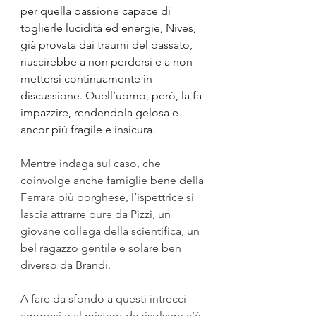
per quella passione capace di 
toglierle lucidità ed energie, Nives, 
già provata dai traumi del passato, 
riuscirebbe a non perdersi e a non 
mettersi continuamente in 
discussione. Quell’uomo, però, la fa 
impazzire, rendendola gelosa e 
ancor più fragile e insicura.
Mentre indaga sul caso, che 
coinvolge anche famiglie bene della 
Ferrara più borghese, l’ispettrice si 
lascia attrarre pure da Pizzi, un 
giovane collega della scientifica, un 
bel ragazzo gentile e solare ben 
diverso da Brandi.
A fare da sfondo a questi intrecci 
amorosi e al mistero da risolvere c’è 