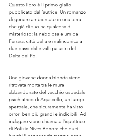
Questo libro è il primo giallo 
pubblicato dall’autrice. Un romanzo 
di genere ambientato in una terra 
che già di suo ha qualcosa di 
misterioso: la nebbiosa e umida 
Ferrara, città bella e malinconica a 
due passi dalle valli palustri del 
Delta del Po.
Una giovane donna bionda viene 
ritrovata morta tra le mura 
abbandonate del vecchio ospedale 
psichiatrico di Aguscello, un luogo 
spettrale, che sicuramente ha visto 
orrori ben più grandi e indicibili. Ad 
indagare viene chiamata l’ispettrice 
di Polizia Nives Bonora che quei 
luoghi li conosce fin troppo bene, 