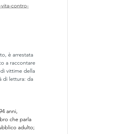
vita-contro-
o, è arrestata 
to a raccontare 
di vittime della 
 di lettura: da 
94 anni, 
bro che parla 
ubblico adulto; 