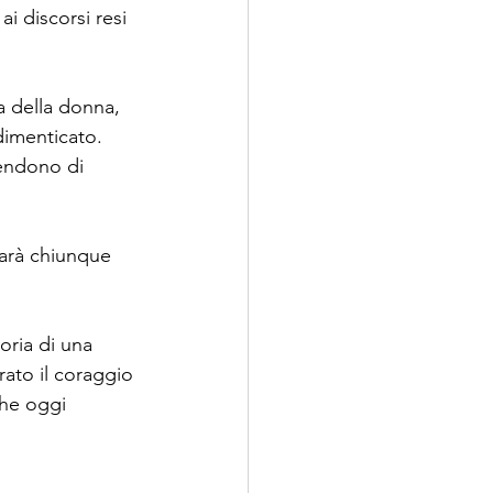
ai discorsi resi 
a della donna, 
dimenticato.
endono di 
sarà chiunque 
oria di una 
ato il coraggio 
che oggi 