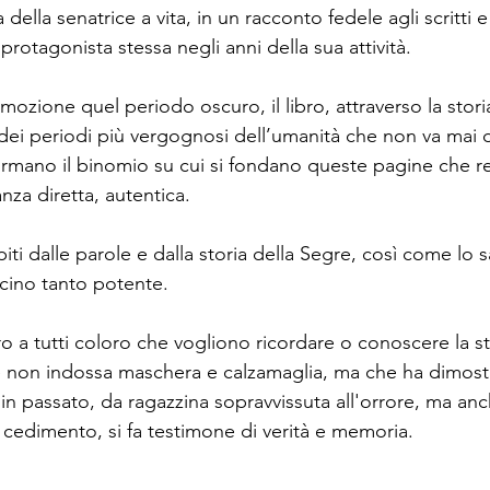
 della senatrice a vita, in un racconto fedele agli scritti e 
rotagonista stessa negli anni della sua attività.
ozione quel periodo oscuro, il libro, attraverso la stori
o dei periodi più vergognosi dell’umanità che non va mai 
rmano il binomio su cui si fondano queste pagine che r
nza diretta, autentica.
piti dalle parole e dalla storia della Segre, così come lo 
ccino tanto potente.
o a tutti coloro che vogliono ricordare o conoscere la st
e non indossa maschera e calzamaglia, ma che ha dimostr
in passato, da ragazzina sopravvissuta all'orrore, ma an
cedimento, si fa testimone di verità e memoria.