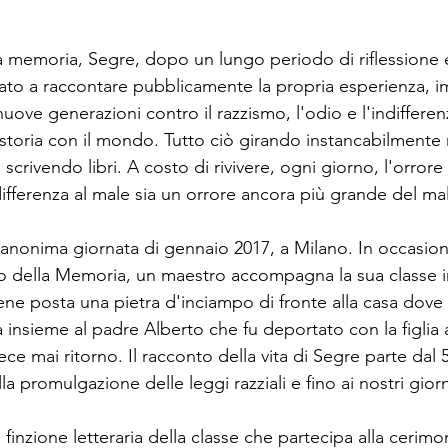
.
a memoria, Segre, dopo un lungo periodo di riflessione e 
iato a raccontare pubblicamente la propria esperienza, 
nuove generazioni contro il razzismo, l'odio e l'indifferen
storia con il mondo. Tutto ciò girando instancabilmente n
, scrivendo libri. A costo di rivivere, ogni giorno, l'orrore 
ifferenza al male sia un orrore ancora più grande del ma
na anonima giornata di gennaio 2017, a Milano. In occasion
orno della Memoria, un maestro accompagna la sua classe i
ne posta una pietra d'inciampo di fronte alla casa dove l
 insieme al padre Alberto che fu deportato con la figlia
ce mai ritorno. Il racconto della vita di Segre parte dal 
a promulgazione delle leggi razziali e fino ai nostri giorn
 finzione letteraria della classe che partecipa alla cerimon