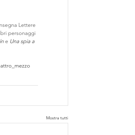
Insegna Lettere 
ebri personaggi 
ín
 e 
Una spia a 
attro_mezzo
Mostra tutti