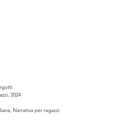
egotti
azzi, 2024
aliana, Narrativa per ragazzi