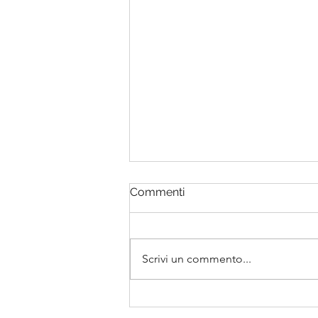
Commenti
Scrivi un commento...
RECENSIONE: Il cuore di
Salomone (Andreina Dasi)