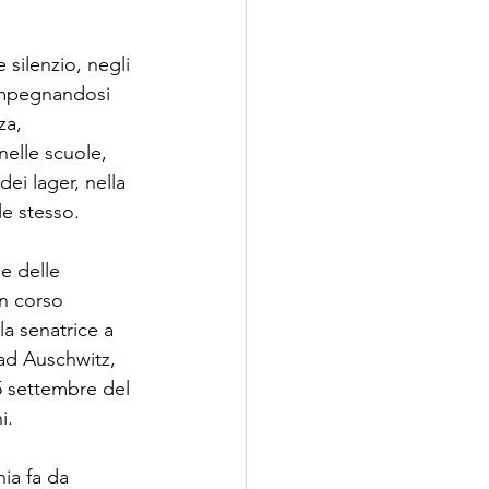
silenzio, negli 
impegnandosi 
za, 
elle scuole, 
dei lager, nella 
le stesso.
e delle 
n corso 
a senatrice a 
 ad Auschwitz, 
5 settembre del 
i.
ia fa da 