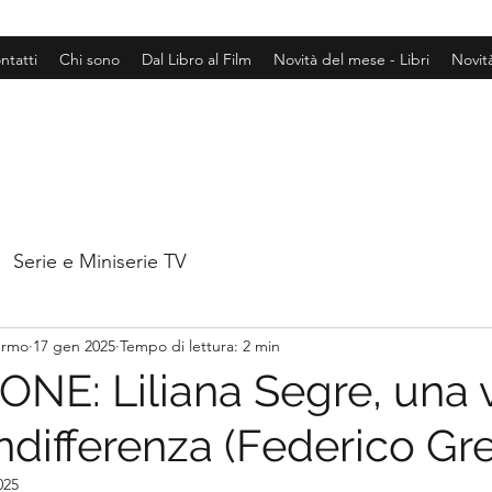
ntatti
Chi sono
Dal Libro al Film
Novità del mese - Libri
Novit
Serie e Miniserie TV
hermo
17 gen 2025
Tempo di lettura: 2 min
NE: Liliana Segre, una v
indifferenza (Federico Gre
025