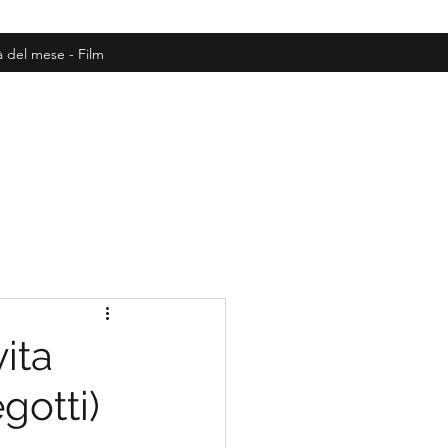
à del mese - Film
ita
gotti)