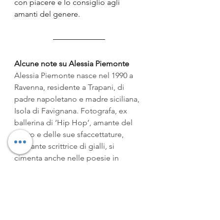
con piacere e lo consiglio agli 
amanti del genere.
Alcune note su Alessia Piemonte
Alessia Piemonte nasce nel 1990 a 
Ravenna, residente a Trapani, di 
padre napoletano e madre siciliana, 
Isola di Favignana. Fotografa, ex 
ballerina di ‘Hip Hop’, amante del 
teatro e delle sue sfaccettature, 
aspirante scrittrice di gialli, si 
cimenta anche nelle poesie in 
vernacolo e introspettive, e nei 
racconti dal genere horror e 
thriller
. 
A ottobre 2020 è stato pubblicato il 
suo primo libro 
Perle di Thriller
, 
un’antologia di sei racconti a tema 