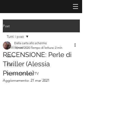
Post
Tutti i post
Dalla carta allo schermo
Tutti i post
14 nov 2020
Tempo di lettura: 2 min
RECENSIONE: Perle di
Libro
Thriller (Alessia
Film
Piemonte)
Serie e Miniserie TV
Aggiornamento:
21 mar 2021