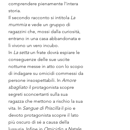
comprendere pienamente l'intera 
storia. 
Il secondo racconto si intitola 
La 
mummia
 e vede un gruppo di 
ragazzini che, mossi dalla curiosità, 
entrano in una casa abbandonata e 
lì vivono un vero incubo.
In 
La setta
 un frate dovrà espiare le 
conseguenze delle sue uscite 
notturne messe in atto con lo scopo 
di indagare su omicidi commessi da 
persone insospettabili. In 
Amore 
sbagliato
 il protagonista scopre 
segreti sconcertanti sulla sua 
ragazza che mettono a rischio la sua 
vita. In 
Sangue di Priscilla
 il pio e 
devoto protagonista scopre il lato 
più oscuro di sé a causa della 
lussuria. Infine in 
Omicidio a Natale