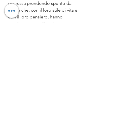
espressa prendendo spunto da 
figure che, con il loro stile di vita e 
con il loro pensiero, hanno 
manifestato una libertà creativa 
considerata anomala e "folle" dalle 
persone comuni. Nel mondo 
dell’arte visiva egli identifica in 
particolare nel surrealismo la 
tensione verso il fantastico che 
prende corpo nelle immagini.
Un piccolo volume per 
comprendere come la follia, troppo 
spesso additata,  può essere 
considerata come risorsa.