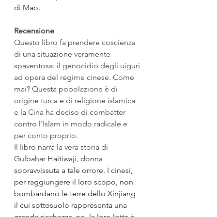
di Mao.
Recensione
Questo libro fa prendere coscienza 
di una situazione veramente 
spaventosa: il genocidio degli uiguri 
ad opera del regime cinese. Come 
mai? Questa popolazione è di 
origine turca e di religione islamica 
e la Cina ha deciso di combatter 
contro l'Islam in modo radicale e 
per conto proprio.
Il libro narra la vera storia di 
Gulbahar Haitiwaji, donna 
sopravvissuta a tale orrore. I cinesi, 
per raggiungere il loro scopo, non 
bombardano le terre dello Xinjiang 
il cui sottosuolo rappresenta una 
grande ricchezza, no, la loro lotta è 