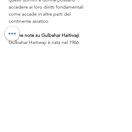
accedere ai loro diritti fondamentali 
come accade in altre parti del 
continente asiatico.
Alcune note su Gulbahar Haitiwaji
Gulbahar Haitiwaji è nata nel 1966 
nella provincia autonoma uigura 
chiamata Xinjiang, nel nord-ovest 
della Cina, dove ha lavorato come 
ingegnera in una compagnia 
petrolifera. Nel 2006, al peggiorare 
delle persecuzioni contro la 
minoranza cui appartiene, ha 
raggiunto il marito in Francia 
insieme alle figlie. Nel 2016 è stata 
richiamata in Cina, dove è stata 
chiusa in un campo di 
concentramento per quasi tre anni. 