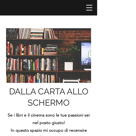
DALLA CARTA ALLO
SCHERMO
Se i libri e il cinema sono le tue passioni sei
nel posto giusto!
In questo spazio mi occupo di recensire