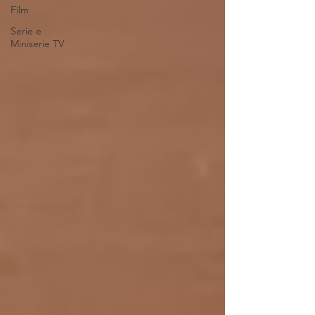
Film
Serie e
Miniserie TV