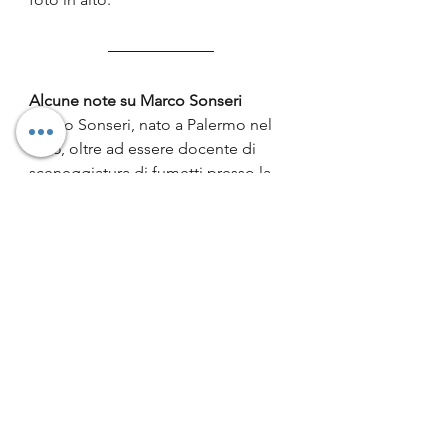
Alcune note su Marco Sonseri
Marco Sonseri, nato a Palermo nel 
1975, oltre ad essere docente di 
sceneggiatura di fumetti presso la 
Scuola del Fumetto di Palermo, ha 
pubblicato con editori italiani e 
stranieri (Panini Comics, Dream 
Colours, Eura Editoriale, San Paolo 
Edizioni, Heavy Metal, Essedieffe) e 
ha fondato insieme ad Alessandro 
Borroni uno studio virtuale che 
accorpa diverse figure professionali 
nell'ambito del fumetto. Vive e 
scrive a Palermo.