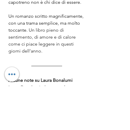
capotreno non è chi dice di essere.
Un romanzo scritto magnificamente, 
con una trama semplice, ma molto 
toccante. 
Un libro pieno di 
sentimento, di amore e di calore 
come ci piace leggere in questi 
giorni dell’anno.
Alcune note su Laura Bonalumi
Laura Bonalumi, dopo una lunga 
esperienza nel settore pubblicitario, 
ha scoperto la passione per la 
scrittura ed è diventata autrice di 
libri per ragazzi. Vive in provincia di 
Milano e viaggia molto per 
incontrare i suoi lettori. Con Il 