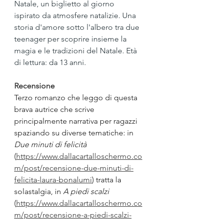
Natale, un biglietto al giorno 
ispirato da atmosfere natalizie. Una 
storia d'amore sotto l'albero tra due 
teenager per scoprire insieme la 
magia e le tradizioni del Natale. Età 
di lettura: da 13 anni.
Recensione
Terzo romanzo che leggo di questa 
brava autrice che scrive 
principalmente narrativa per ragazzi 
spaziando su diverse tematiche: in 
Due minuti di felicità
(
https://www.dallacartalloschermo.co
m/post/recensione-due-minuti-di-
felicita-laura-bonalumi
)
 tratta la 
solastalgia, in 
A piedi scalzi
(
https://www.dallacartalloschermo.co
m/post/recensione-a-piedi-scalzi-