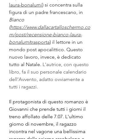
laura-bonalumi
) si concentra sulla 
figura di un padre francescano, in 
Bianco 
(
https://www.dallacartalloschermo.co
m/post/recensione-bianco-laura-
bonalumi
trasporta
)
 il lettore in un 
mondo post apocalittico. Questo 
nuovo lavoro, invece, è dedicato 
tutto al Natale. 
L'autrice, con questo 
libro, fa il suo personale calendario 
dell’Avvento, adatto ovviamente a 
tutti i ragazzi.
Il protagonista di questo romanzo è 
Giovanni che prende tutti i giorni il 
treno affollato delle 7.07. L'ultimo 
giorno di novembre, il ragazzo 
incontra nel vagone una bellissima 
ragazza dalla sciarpa arcobaleno e 