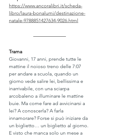
https://www.ancoralibri.it/scheda-
libro/laura-bonalumi/destinazione-
natale-9788851427634-9026.html
Trama
Giovanni, 17 anni, prende tutte le 
mattine il noioso treno delle 7:07 
per andare a scuola, quando un 
giorno vede salire lei, bellissima e 
inarrivabile, con una sciarpa 
arcobaleno a illuminare le mattine 
buie. Ma come fare ad avvicinarsi a 
lei? A conoscerla? A farla 
innamorare? Forse si può iniziare da 
un biglietto… un biglietto al giorno. 
E visto che manca solo un mese a 